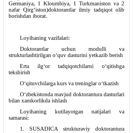
Germaniya, 1 Kloumbiya, 1 Turkmaniston va 2
nafar Qirg‘iston)doktorantlar ilmiy tadqiqot olib
borishdan iborat.
Loyihaning vazifalari:
Doktorantlar uchun modulli va
strukturlashtirilgan o‘quv dasturini yetkazib berish
Erta ilg‘or tadqiqotchilarni o‘qitishga
tekshirish
O‘qituvchilarga kurs va treninglar o‘tkazish
O‘zbekistonda mavjud doktorantura dasturlari
bilan xamkorlikda ishlash
Loyihaning kutilayotgan natijalari va
samarasi:
1. SUSADICA strukturaviy doktorantura