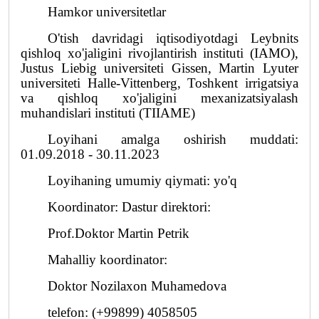
Hamkor universitetlar
O'tish davridagi iqtisodiyotdagi Leybnits
qishloq xo'jaligini rivojlantirish instituti (IAMO),
Justus Liebig universiteti Gissen, Martin Lyuter
universiteti Halle-Vittenberg, Toshkent irrigatsiya
va qishloq xo'jaligini mexanizatsiyalash
muhandislari instituti (TIIAME)
Loyihani amalga oshirish muddati:
01.09.2018 - 30.11.2023
Loyihaning umumiy qiymati: yo'q
Koordinator: Dastur direktori:
Prof.Doktor Martin Petrik
Mahalliy koordinator:
Doktor Nozilaxon Muhamedova
telefon: (+99899) 4058505