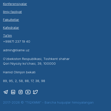
Konferensiyalar
Ilmiy faoliyat
Fakultetlar
Kafedralar
Ta’lim
+99871 237 19 40
admin@tiiame.uz
O’zbekiston Respublikasi, Toshkent shahar
Qori Niyoziy ko'chasi, 39, 100000
Hamid Olimjon bekati
89, 95, 2, 58, 88, 17, 38, 98
2017-2026 © “TIQXMMI” - Barcha huquqlar himoyalangan