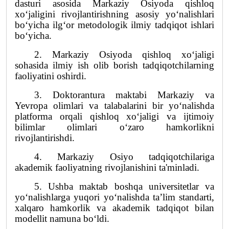
dasturi asosida Markaziy Osiyoda qishloq
xo‘jaligini rivojlantirishning asosiy yo‘nalishlari
bo‘yicha ilg‘or metodologik ilmiy tadqiqot ishlari
bo‘yicha.
2. Markaziy Osiyoda qishloq xo‘jaligi
sohasida ilmiy ish olib borish tadqiqotchilarning
faoliyatini oshirdi.
3. Doktorantura maktabi Markaziy va
Yevropa olimlari va talabalarini bir yo‘nalishda
platforma orqali qishloq xo‘jaligi va ijtimoiy
bilimlar olimlari o‘zaro hamkorlikni
rivojlantirishdi.
4. Markaziy Osiyo tadqiqotchilariga
akademik faoliyatning rivojlanishini ta'minladi.
5. Ushba maktab boshqa universitetlar va
yo‘nalishlarga yuqori yo‘nalishda ta’lim standarti,
xalqaro hamkorlik va akademik tadqiqot bilan
modellit namuna bo‘ldi.