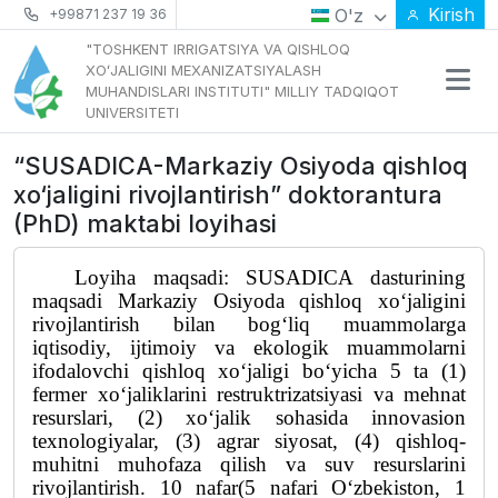
Kirish
O'z
+99871 237 19 36
"TOSHKENT IRRIGATSIYA VA QISHLOQ
XOʻJALIGINI MEXANIZATSIYALASH
MUHANDISLARI INSTITUTI" MILLIY TADQIQOT
UNIVERSITETI
“SUSADICA-Markaziy Osiyoda qishloq
xo‘jaligini rivojlantirish” doktorantura
(PhD) maktabi loyihasi
Loyiha maqsadi: SUSADICA dasturining
maqsadi Markaziy Osiyoda qishloq xoʻjaligini
rivojlantirish bilan bogʻliq muammolarga
iqtisodiy, ijtimoiy va ekologik muammolarni
ifodalovchi qishloq xoʻjaligi boʻyicha 5 ta (1)
fermer xoʻjaliklarini restruktrizatsiyasi va mehnat
resurslari, (2) xoʻjalik sohasida innovasion
texnologiyalar, (3) agrar siyosat, (4) qishloq-
muhitni muhofaza qilish va suv resurslarini
rivojlantirish. 10 nafar(5 nafari O‘zbekiston, 1