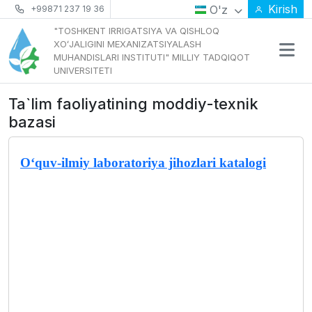
Kirish
O'z
+99871 237 19 36
"TOSHKENT IRRIGATSIYA VA QISHLOQ
XOʻJALIGINI MEXANIZATSIYALASH
MUHANDISLARI INSTITUTI" MILLIY TADQIQOT
UNIVERSITETI
Ta`lim faoliyatining moddiy-texnik
bazasi
O‘quv-ilmiy laboratoriya jihozlari katalogi