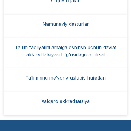
O'quv rejalar
Namunaviy dasturlar
Ta’lim faoliyatini amalga oshirish uchun davlat
akkreditatsiyasi to‘g‘risidagi sertifikat
Ta’limning me’yoriy-uslubiy hujjatlari
Xalqaro akkreditatsiya