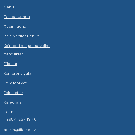
Qabul
Talaba uchun
Xodim uchun
Bitiruvchilar uchun
Ko’p beriladigan savollar
Yangiliklar
E’lonlar
Konferensiyalar
Ilmiy faoliyat
Fakultetlar
Kafedralar
Ta’lim
+99871 237 19 40
admin@tiiame.uz