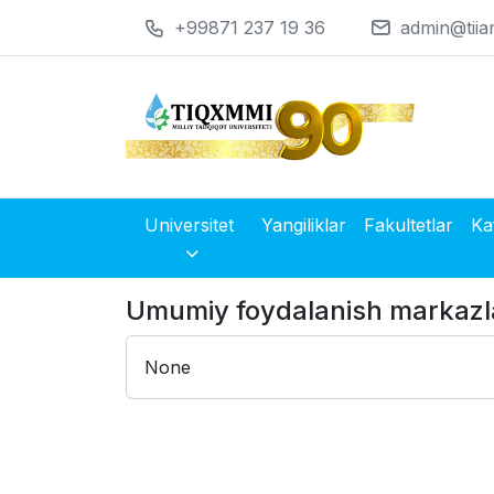
+99871 237 19 36
admin@tiia
Universitet
Yangiliklar
Fakultetlar
Ka
Umumiy foydalanish markazl
None