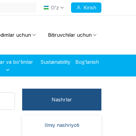
O'z
Kirish
dimlar uchun
Bitiruvchilar uchun
Markazlar va bo'limlar
Sustainability
Bog’lanish
Nashrlar
Ilmiy nashriyoti