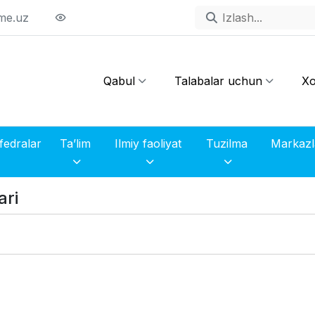
me.uz
Qabul
Talabalar uchun
Xo
fedralar
Ta’lim
Ilmiy faoliyat
Tuzilma
ari