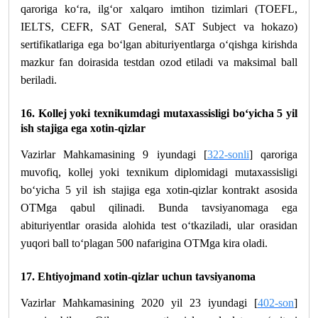
qaroriga ko‘ra, ilg‘or xalqaro imtihon tizimlari (TOEFL,
IELTS, CEFR, SAT General, SAT Subject va hokazo)
sertifikatlariga ega bo‘lgan abituriyentlarga o‘qishga kirishda
mazkur fan doirasida testdan ozod etiladi va maksimal ball
beriladi.
16. Kollej yoki texnikumdagi mutaxassisligi bo‘yicha 5 yil
ish stajiga ega xotin-qizlar
Vazirlar Mahkamasining 9 iyundagi [
322-sonli
] qaroriga
muvofiq, kollej yoki texnikum diplomidagi mutaxassisligi
bo‘yicha 5 yil ish stajiga ega xotin-qizlar kontrakt asosida
OTMga qabul qilinadi.
Bunda tavsiyanomaga ega
abituriyentlar orasida alohida test o‘tkaziladi, ular orasidan
yuqori ball to‘plagan 500 nafarigina OTMga kira oladi.
17. Ehtiyojmand xotin-qizlar uchun tavsiyanoma
Vazirlar Mahkamasining 2020 yil 23 iyundagi [
402-son
]