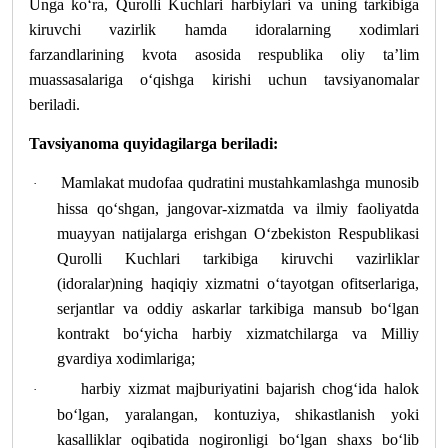
Unga ko‘ra, Qurolli Kuchlari harbiylari va uning tarkibiga
kiruvchi vazirlik hamda idoralarning xodimlari
farzandlarining kvota asosida respublika oliy ta’lim
muassasalariga o‘qishga kirishi uchun tavsiyanomalar
beriladi.
Tavsiyanoma quyidagilarga beriladi:
Mamlakat mudofaa qudratini mustahkamlashga munosib
·
hissa qo‘shgan, jangovar-xizmatda va ilmiy faoliyatda
muayyan natijalarga erishgan O‘zbekiston Respublikasi
Qurolli Kuchlari tarkibiga kiruvchi vazirliklar
(idoralar)ning haqiqiy xizmatni o‘tayotgan ofitserlariga,
serjantlar va oddiy askarlar tarkibiga mansub bo‘lgan
kontrakt bo‘yicha harbiy xizmatchilarga va Milliy
gvardiya xodimlariga;
harbiy xizmat majburiyatini bajarish chog‘ida halok
·
bo‘lgan, yaralangan, kontuziya, shikastlanish yoki
kasalliklar oqibatida nogironligi bo‘lgan shaxs bo‘lib