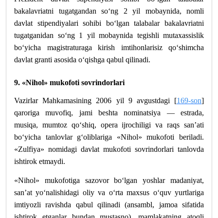
bakalavriatni tugatgandan so‘ng 2 yil mobaynida, nomli
davlat stipendiyalari sohibi bo‘lgan talabalar bakalavriatni
tugatganidan so‘ng 1 yil mobaynida tegishli mutaxassislik
bo‘yicha magistraturaga kirish imtihonlarisiz qo‘shimcha
davlat granti asosida o‘qishga qabul qilinadi.
9. «Nihol» mukofoti sovrindorlari
Vazirlar Mahkamasining 2006 yil 9 avgustdagi [
169-son
]
qaroriga muvofiq, jami beshta nominatsiya — estrada,
musiqa, mumtoz qo‘shiq, opera ijrochiligi va raqs san’ati
bo‘yicha tanlovlar g‘oliblariga «Nihol» mukofoti beriladi.
«Zulfiya» nomidagi davlat mukofoti sovrindorlari tanlovda
ishtirok etmaydi.
«Nihol» mukofotiga sazovor bo‘lgan yoshlar madaniyat,
san’at yo‘nalishidagi oliy va o‘rta maxsus o‘quv yurtlariga
imtiyozli ravishda qabul qilinadi (ansambl, jamoa sifatida
ishtirok etganlar bundan mustasno), mamlakatning atoqli