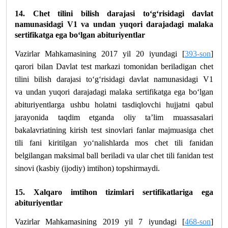
14. Chet tilini bilish darajasi to‘g‘risidagi davlat
namunasidagi V1 va undan yuqori darajadagi malaka
sertifikatga ega bo‘lgan abituriyentlar
Vazirlar Mahkamasining 2017 yil 20 iyundagi [
393-son
]
qarori bilan Davlat test markazi tomonidan beriladigan chet
tilini bilish darajasi to‘g‘risidagi davlat namunasidagi V1
va undan yuqori darajadagi malaka sertifikatga ega bo‘lgan
abituriyentlarga ushbu holatni tasdiqlovchi hujjatni qabul
jarayonida taqdim etganda oliy ta’lim muassasalari
bakalavriatining kirish test sinovlari fanlar majmuasiga chet
tili fani kiritilgan yo‘nalishlarda mos chet tili fanidan
belgilangan maksimal ball beriladi va ular chet tili fanidan test
sinovi (kasbiy (ijodiy) imtihon) topshirmaydi.
15. Xalqaro imtihon tizimlari sertifikatlariga ega
abituriyentlar
Vazirlar Mahkamasining 2019 yil 7 iyundagi [
468-son
]