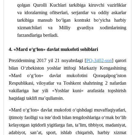
qolgan Qurolli Kuchlari tarkibiga kiruvchi vazirliklar
va idoralarning ofitserlari, serjantlar va oddiy askarlar
tarkibiga mansub bo‘lgan kontrakt bo‘yicha harbiy
xizmatchilari va Milliy gvardiya xodimlarining
farzandlariga beriladi.
4. «Mard o‘g‘lon» davlat mukofoti sohiblari
Prezidentning 2017 yil 21 noyabrdagi [
PQ-3402-son
] qarori
bilan O‘zbekiston yoshlar ittifoqi Markaziy Kengashining
«Mard o‘g‘lon» davlat mukofotini Qoraqalpog‘iston
Respublikasi, viloyatlar va Toshkent shahrining 2 nafardan
vakillariga har yili «Yoshlar kuni» arafasida topshirish
haqidagi taklifi ma’qullansin.
«Mard o‘g‘lon» davlat mukofoti o‘qishdagi muvaffaqiyatlari,
ijtimoiy faolligi va iste’dodi bilan tengdoshlariga o‘rnak bo‘lib
kelayotgan iqtidorli yigitlarga fan, ta’lim, tibbiyot, madaniyat,
adabiyot, san’at, sport, ishlab chiqarish, harbiy xizmat