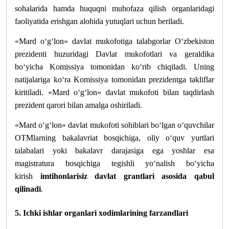
sohalarida hamda huquqni muhofaza qilish organlaridagi
faoliyatida erishgan alohida yutuqlari uchun beriladi.
«Mard o‘g‘lon» davlat mukofotiga talabgorlar O‘zbekiston
prezidenti huzuridagi Davlat mukofotlari va geraldika
bo‘yicha Komissiya tomonidan ko‘rib chiqiladi. Uning
natijalariga ko‘ra Komissiya tomonidan prezidentga takliflar
kiritiladi. «Mard o‘g‘lon» davlat mukofoti bilan taqdirlash
prezident qarori bilan amalga oshiriladi.
«Mard o‘g‘lon» davlat mukofoti sohiblari bo‘lgan o‘quvchilar
OTMlarning bakalavriat bosqichiga, oliy o‘quv yurtlari
talabalari yoki bakalavr darajasiga ega yoshlar esa
magistratura bosqichiga tegishli yo‘nalish bo‘yicha
kirish
imtihonlarisiz davlat grantlari asosida qabul
qilinadi
.
5. Ichki ishlar organlari xodimlarining farzandlari