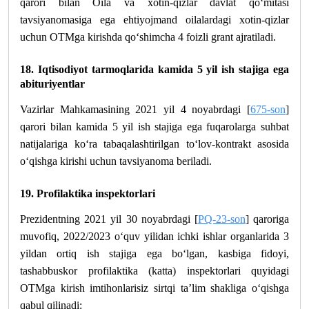
qarori bilan Oila va xotin-qizlar davlat qo‘mitasi
tavsiyanomasiga ega ehtiyojmand oilalardagi xotin-qizlar
uchun OTMga kirishda qo‘shimcha 4 foizli grant ajratiladi.
18. Iqtisodiyot tarmoqlarida kamida 5 yil ish stajiga ega
abituriyentlar
Vazirlar Mahkamasining 2021 yil 4 noyabrdagi [
675-son
]
qarori bilan kamida 5 yil ish stajiga ega fuqarolarga suhbat
natijalariga ko‘ra tabaqalashtirilgan to‘lov-kontrakt asosida
o‘qishga kirishi uchun tavsiyanoma beriladi.
19. Profilaktika inspektorlari
Prezidentning 2021 yil 30 noyabrdagi [
PQ-23-son
] qaroriga
muvofiq, 2022/2023 o‘quv yilidan ichki ishlar organlarida 3
yildan ortiq ish stajiga ega bo‘lgan, kasbiga fidoyi,
tashabbuskor profilaktika (katta) inspektorlari quyidagi
OTMga kirish imtihonlarisiz sirtqi ta’lim shakliga o‘qishga
qabul qilinadi: