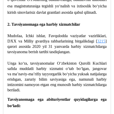
esa magistraturasiga tegishli yo‘nalish va ixtisoslik bo‘yicha
kirish sinovlarisiz davlat grantlari asosida qabul qilinadi.
2. Tavsiyanomaga ega harbiy xizmatchilar
Mudofaa, Ichki ishlar, Favqulodda vaziyatlar vazirliklari,
DXX va Milliy gvardiya rahbarlarining birgalikdagi [
3215
]
qarori asosida 2020 yil 31 yanvarda harbiy xizmatchilarga
tavsiyanoma berish tartibi tasdiqlangan.
Unga ko‘ra, tavsiyanomalar O‘zbekiston Qurolli Kuchlari
safida muddatli harbiy xizmatni o‘tab bo‘lgan, jangovar
va ma’naviy-ma’rifiy tayyorgarlik bo‘yicha yuksak natijalarga
erishgan, zaruriy bilim saviyasiga ega, namunali harbiy
intizomini namoyon etgan eng munosib harbiy xizmatchilarga
beriladi.
Tavsiyanomaga ega abituriyentlar quyidagilarga ega
bo‘ladi: