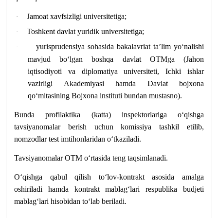
Jamoat xavfsizligi universitetiga;
·
Toshkent davlat yuridik universitetiga;
·
yurisprudensiya sohasida bakalavriat ta’lim yo‘nalishi
·
mavjud bo‘lgan boshqa davlat OTMga (Jahon
iqtisodiyoti va diplomatiya universiteti, Ichki ishlar
vazirligi Akademiyasi hamda Davlat bojxona
qo‘mitasining Bojxona instituti bundan mustasno).
Bunda profilaktika (katta) inspektorlariga o‘qishga
tavsiyanomalar berish uchun komissiya tashkil etilib,
nomzodlar test imtihonlaridan o‘tkaziladi.
Tavsiyanomalar OTM o‘rtasida teng taqsimlanadi.
O‘qishga qabul qilish to‘lov-kontrakt asosida amalga
oshiriladi hamda kontrakt mablag‘lari respublika budjeti
mablag‘lari hisobidan to‘lab beriladi.