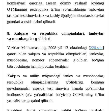
komissiyasi qaroriga asosan doimiy yashash joyidagi
OTMlarning pedagogika ta’lim yo‘nalishlariga tanlovdan
tashqari test sinovlarisiz va kasbiy (ijodiy) imtihonlarsiz davlat
grantlari asosida qabul qilinadi.
8. Xalqaro va respublika olimpiadalari, tanlovlar
va musobaqalar g‘oliblari
Vazirlar Mahkamasining 2008 yil 13 oktabrdagi [
226-son
]
qarori bilan xalqaro va respublika olimpiadalari, tanlovlar,
musobaqalar, nomdor stipendiyalar g‘oliblari bo‘lgan
bitiruvchilarga ham imtiyozlar berilgan.
Xalqaro va milliy miqyosdagi tanlov va musobaqalar,
respublika olimpiadalarining g‘oliblariga berilgan
guvohnomalar asosida test sinovisiz hamda qo‘shimcha
imtihonsiz (o‘z yo‘nalishlari bo‘yicha) OTMlarning ta’lim
yo‘nalishlariga qabul qilinadi.
Prezident davlat stipendiyasi sohibi bo‘lgan talabalar