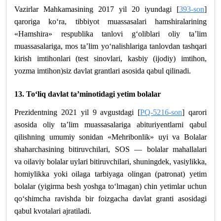
Vazirlar Mahkamasining 2017 yil 20 iyundagi [
393-son
]
qaroriga ko‘ra, tibbiyot muassasalari hamshiralarining
«Hamshira» respublika tanlovi g‘oliblari oliy ta’lim
muassasalariga, mos ta’lim yo‘nalishlariga tanlovdan tashqari
kirish imtihonlari (test sinovlari, kasbiy (ijodiy) imtihon,
yozma imtihon)siz davlat grantlari asosida qabul qilinadi.
13. To‘liq davlat ta’minotidagi yetim bolalar
Prezidentning 2021 yil 9 avgustdagi [
PQ-5216-son
] qarori
asosida oliy ta’lim muassasalariga abituriyentlarni qabul
qilishning umumiy sonidan «Mehribonlik» uyi va Bolalar
shaharchasining bitiruvchilari, SOS — bolalar mahallalari
va oilaviy bolalar uylari bitiruvchilari, shuningdek, vasiylikka,
homiylikka yoki oilaga tarbiyaga olingan (patronat) yetim
bolalar (yigirma besh yoshga to‘lmagan) chin yetimlar uchun
qo‘shimcha ravishda bir foizgacha davlat granti asosidagi
qabul kvotalari ajratiladi.