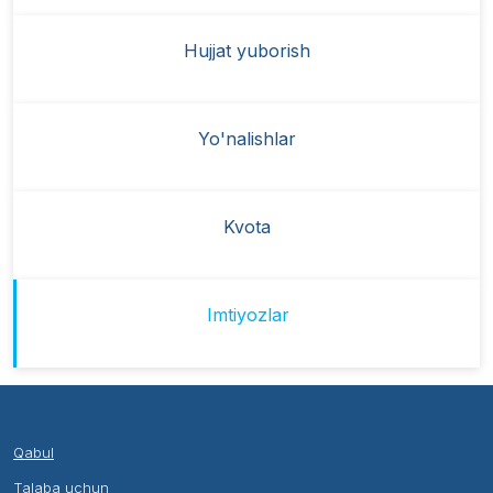
Hujjat yuborish
Yo'nalishlar
Kvota
Imtiyozlar
Qabul
Talaba uchun