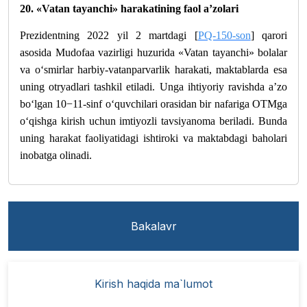
20. «Vatan tayanchi» harakatining faol a’zolari
Prezidentning 2022 yil 2 martdagi [
PQ-150-son
] qarori
asosida Mudofaa vazirligi huzurida «Vatan tayanchi» bolalar
va o‘smirlar harbiy-vatanparvarlik harakati, maktablarda esa
uning otryadlari tashkil etiladi. Unga ihtiyoriy ravishda a’zo
bo‘lgan 10−11-sinf o‘quvchilari orasidan bir nafariga OTMga
o‘qishga kirish uchun imtiyozli tavsiyanoma beriladi.
Bunda
uning harakat faoliyatidagi ishtiroki va maktabdagi baholari
inobatga olinadi.
Bakalavr
Kirish haqida ma`lumot