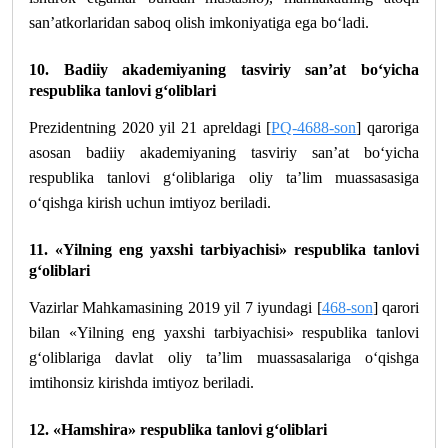
san’atkorlaridan saboq olish imkoniyatiga ega bo‘ladi.
10. Badiiy akademiyaning tasviriy san’at bo‘yicha
respublika tanlovi g‘oliblari
Prezidentning 2020 yil 21 apreldagi [
PQ-4688-son
] qaroriga
asosan badiiy akademiyaning tasviriy san’at bo‘yicha
respublika tanlovi g‘oliblariga oliy ta’lim muassasasiga
o‘qishga kirish uchun imtiyoz beriladi.
11. «Yilning eng yaxshi tarbiyachisi» respublika tanlovi
g‘oliblari
Vazirlar Mahkamasining 2019 yil 7 iyundagi [
468-son
] qarori
bilan «Yilning eng yaxshi tarbiyachisi» respublika tanlovi
g‘oliblariga davlat oliy ta’lim muassasalariga o‘qishga
imtihonsiz kirishda imtiyoz beriladi.
12. «Hamshira» respublika tanlovi g‘oliblari