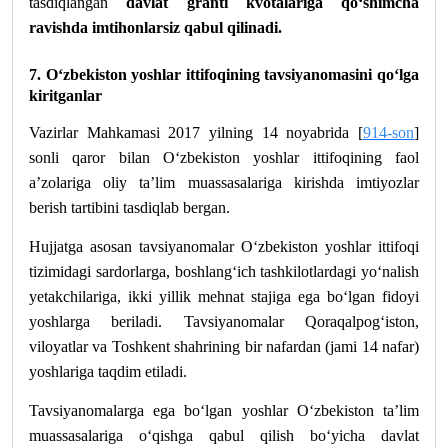
tasdiqlangan
davlat granti kvotalariga qo‘shimcha
ravishda
imtihonlarsiz qabul qilinadi.
7. O‘zbekiston yoshlar ittifoqining tavsiyanomasini qo‘lga
kiritganlar
Vazirlar Mahkamasi 2017 yilning 14 noyabrida [
914-son
]
sonli qaror bilan O‘zbekiston yoshlar ittifoqining faol
a’zolariga oliy ta’lim muassasalariga kirishda imtiyozlar
berish tartibini tasdiqlab bergan.
Hujjatga asosan tavsiyanomalar O‘zbekiston yoshlar ittifoqi
tizimidagi sardorlarga, boshlang‘ich tashkilotlardagi yo‘nalish
yetakchilariga, ikki yillik mehnat stajiga ega bo‘lgan fidoyi
yoshlarga beriladi. Tavsiyanomalar Qoraqalpog‘iston,
viloyatlar va Toshkent shahrining bir nafardan (jami 14 nafar)
yoshlariga taqdim etiladi.
Tavsiyanomalarga ega bo‘lgan yoshlar O‘zbekiston ta’lim
muassasalariga o‘qishga qabul qilish bo‘yicha davlat