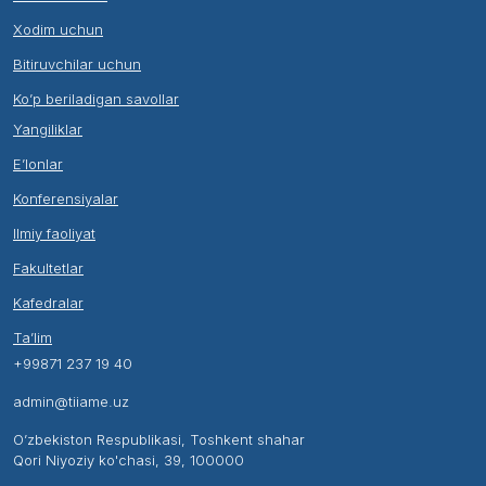
Xodim uchun
Bitiruvchilar uchun
Ko’p beriladigan savollar
Yangiliklar
E’lonlar
Konferensiyalar
Ilmiy faoliyat
Fakultetlar
Kafedralar
Ta’lim
+99871 237 19 40
admin@tiiame.uz
O’zbekiston Respublikasi, Toshkent shahar
Qori Niyoziy ko'chasi, 39, 100000