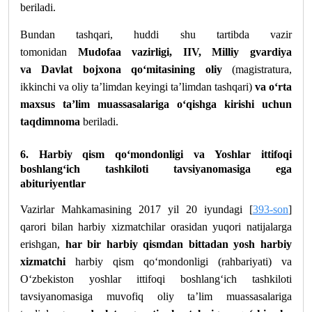
beriladi.
Bundan tashqari, huddi shu tartibda vazir
tomonidan
Mudofaa vazirligi, IIV, Milliy gvardiya
va Davlat bojxona qo‘mitasining oliy
(magistratura,
ikkinchi va oliy ta’limdan keyingi ta’limdan tashqari)
va o‘rta
maxsus ta’lim muassasalariga o‘qishga kirishi uchun
taqdimnoma
beriladi.
6. Harbiy qism qo‘mondonligi va Yoshlar ittifoqi
boshlang‘ich tashkiloti tavsiyanomasiga ega
abituriyentlar
Vazirlar Mahkamasining 2017 yil 20 iyundagi [
393-son
]
qarori bilan harbiy xizmatchilar orasidan yuqori natijalarga
erishgan,
har bir harbiy qismdan bittadan yosh harbiy
xizmatchi
harbiy qism qo‘mondonligi (rahbariyati) va
O‘zbekiston yoshlar ittifoqi boshlang‘ich tashkiloti
tavsiyanomasiga muvofiq oliy ta’lim muassasalariga