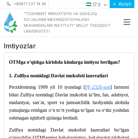
Kirish
O'z
+99871 237 19 36
"TOSHKENT IRRIGATSIYA VA QISHLOQ
XOʻJALIGINI MEXANIZATSIYALASH
MUHANDISLARI INSTITUTI" MILLIY TADQIQOT
UNIVERSITETI
Imtiyozlar
OTMga o‘qishga kirishda kimlarga imtiyoz berilgan?
1. Zulfiya nomidagi Davlat mukofoti laureatlari
Prezidentning 1999 yil 10 iyundagi [
PF-2326-son
] farmoni
bilan Zulfiya nomidagi Davlat mukofoti ta’lim, fan, adabiyot,
madaniyat, san’at, sport va jamoatchilik faoliyatida alohida
yutuqlarga erishgan o‘n to‘rt yoshga to‘lgan va o‘ttiz yoshdan
oshmagan iqtidorli qizlarga beriladi.
Zulfiya nomidagi Davlat mukofoti laureatlari bo‘lgan
o‘quvchilar OTMlarning bakalavriatiga, bakalavriat talabalari