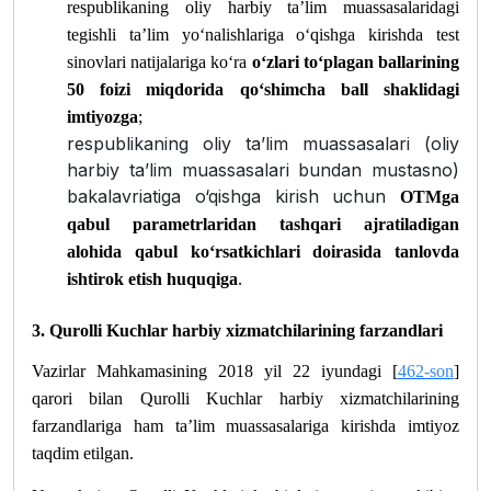
respublikaning oliy harbiy ta’lim muassasalaridagi
tegishli ta’lim yo‘nalishlariga o‘qishga kirishda test
sinovlari natijalariga ko‘ra
o‘zlari to‘plagan ballarining
50 foizi miqdorida qo‘shimcha ball shaklidagi
imtiyozga
;
respublikaning oliy ta’lim muassasalari (oliy
harbiy ta’lim muassasalari bundan mustasno)
bakalavriatiga o‘qishga kirish uchun
OTMga
qabul parametrlaridan tashqari ajratiladigan
alohida qabul ko‘rsatkichlari doirasida tanlovda
.
ishtirok etish huquqiga
3. Qurolli Kuchlar harbiy xizmatchilarining farzandlari
Vazirlar Mahkamasining 2018 yil 22 iyundagi [
462-son
]
qarori bilan Qurolli Kuchlar harbiy xizmatchilarining
farzandlariga ham ta’lim muassasalariga kirishda imtiyoz
taqdim etilgan.