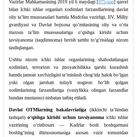
Vazirlar Mahkamasining 2019 yil 6 maydagi [
375-son
] qarori
bilan Ichki ishlar organlari xodimlari farzandlarining davlat
oliy ta’lim muassasalari hamda Mudofaa vazirligi, IIV, Milliy
gvardiyasi va Davlat bojxona qo‘mitasining oliy va o‘rta
maxsus ta’lim muassasalariga o‘qishga kirishi uchun
tavsiyanoma (taqdimnoma) berish tartibi to‘g‘risidagi nizom
tasdiqlangan.
Ushbu nizom ichki ishlar organlarining shahodatlangan
xodimlari, terrorizm va jinoyatchilikka qarshi kurashish
hamda jamoat xavfsizligini ta’minlash chog‘ida halok bo‘lgan
yoki olgan jarohati tufayli nogiron bo‘lib qolgan
xodimlarining farzandlariga (vasiylikka olingan farzandlar
bundan mustasno) nisbatan tatbiq etiladi.
Davlat OTMlarning bakalavriatiga
(ikkinchi ta’limdan
tashqari)
o‘qishga kirishi uchun tavsiyanoma
ichki ishlar
vazirining o‘rinbosari — Kadrlar bosh boshqarmasi
boshlig‘ining iltimosnomasiga asosan vazir tomonidan