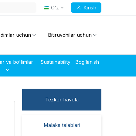
O'z
Kirish
dimlar uchun
Bitiruvchilar uchun
Markazlar va bo'limlar
Sustainability
Bog’lanish
Tezkor havola
Malaka talablari