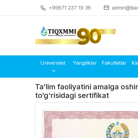
+99871 237 19 36
admin@tiia
Universitet
Yangiliklar
Fakultetlar
Ka
Ta’lim faoliyatini amalga osh
to‘g‘risidagi sertifikat