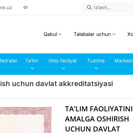
me.uz
Qabul
Talabalar uchun
Xo
fedralar
Ta’lim
Ilmiy faoliyat
Tuzilma
irish uchun davlat akkreditatsiyasi
TA’LIM FAOLIYATINI
AMALGA OSHIRISH
UCHUN DAVLAT