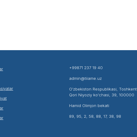
+99871 237 19 40
ar
admin@tiiame.uz
siyalar
O’zbekiston Respublikasi, Toshken
Qori Niyoziy ko'chasi, 39, 100000
liyat
Hamid Olimjon bekati
ar
89, 95, 2, 58, 88, 17, 38, 98
ar