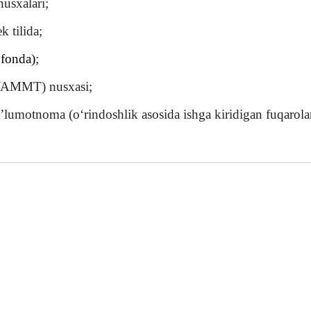
nusxalari;
 tilida;
fonda)
;
(YAMMT) nusxasi;
’lumotnoma (o‘rindoshlik asosida ishga kiridigan fuqarola