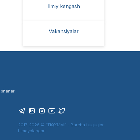
Ilmiy kengash
Vakansiyalar
t shahar
2017-2026 © “TIQXMMI” - Barcha huquqlar
himoyalangan