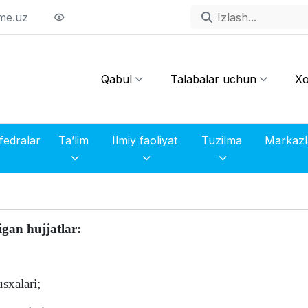
me.uz
Qabul
Talabalar uchun
Xo
fedralar
Ta’lim
Ilmiy faoliyat
Tuzilma
igan hujjatlar:
sxalari;