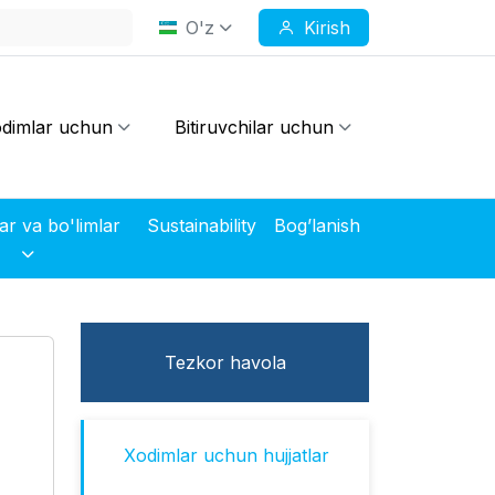
O'z
Kirish
dimlar uchun
Bitiruvchilar uchun
Markazlar va bo'limlar
Sustainability
Bog’lanish
Tezkor havola
Xodimlar uchun hujjatlar