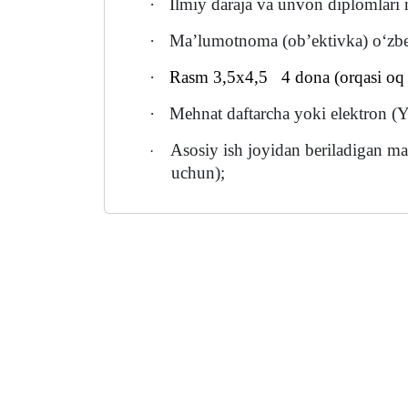
·
Ilmiy daraja va unvon diplomlari 
·
Ma’lumotnoma (ob’ektivka) o‘zbek
·
Rasm 3,5x4,5 4 dona (orqasi oq 
·
Mehnat daftarcha yoki elektron 
Asosiy ish joyidan beriladigan ma
·
uchun);