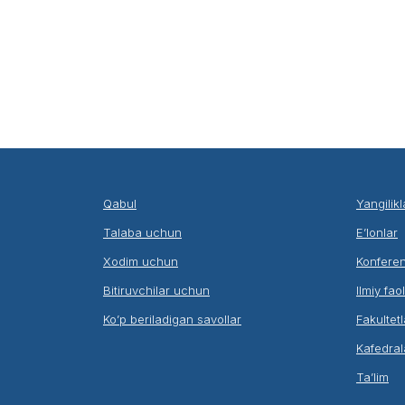
Qabul
Yangilikl
Talaba uchun
E’lonlar
Xodim uchun
Konferen
Bitiruvchilar uchun
Ilmiy fao
Ko’p beriladigan savollar
Fakultetl
Kafedral
Ta’lim