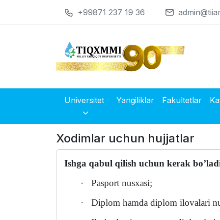
+99871 237 19 36
admin@tiia
Universitet
Yangiliklar
Fakultetlar
Ka
Xodimlar uchun hujjatlar
Ishga qabul qilish uchun kerak bo’lad
·
Pasport nusxasi;
·
Diplom hamda diplom ilovalari nu