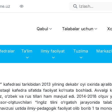
me.uz
Qabul
Talabalar uchun
Xo
fedralar
Ta’lim
Ilmiy faoliyat
Tuzilma
lar” kafedrasi tarkibidan 2013 yilning dekabr oyi oxirida ajrali
qil kafedra sifatida faoliyat ko‘rsata boshladi. Avvalgi 
suz, o‘zbek va rus tillari ham mavjud edi. 2014-2018 o‘quv yi
sor-o‘qituvchilari “Ingliz tilini o‘rgatish jarayonida tala
avzusi ustida ilmiy-pedagogik faoliyat olib borib 1 ta mono