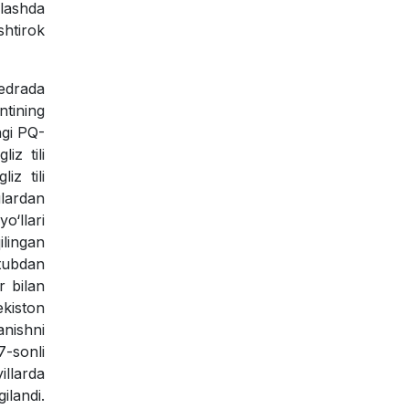
rlashda
shtirok
fedrada
ntining
agi PQ-
iz tili
iz tili
ulardan
o‘llari
ilingan
 tubdan
r bilan
ekiston
nishni
7-sonli
illarda
ilandi.