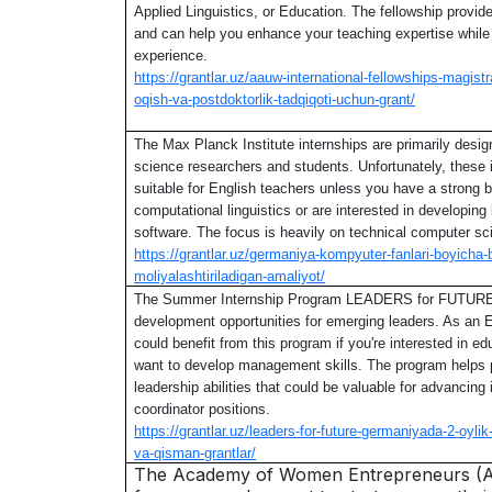
Applied Linguistics, or Education. The fellowship provide
and can help you enhance your teaching expertise while 
experience.
https://grantlar.uz/aauw-international-fellowships-magist
oqish-va-postdoktorlik-tadqiqoti-uchun-grant/
The Max Planck Institute internships are primarily desi
science researchers and students. Unfortunately, these 
suitable for English teachers unless you have a strong 
computational linguistics or are interested in developing
software. The focus is heavily on technical computer sc
https://grantlar.uz/germaniya-kompyuter-fanlari-boyicha-
moliyalashtiriladigan-amaliyot/
The Summer Internship Program LEADERS for FUTURE o
development opportunities for emerging leaders. As an E
could benefit from this program if you're interested in ed
want to develop management skills. The program helps p
leadership abilities that could be valuable for advancing 
coordinator positions.
https://grantlar.uz/leaders-for-future-germaniyada-2-oylik
va-qisman-grantlar/
The Academy of Women Entrepreneurs (A