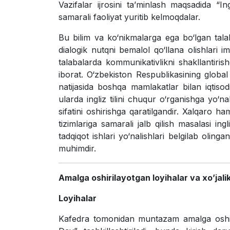
Vazifalar ijrosini ta’minlash maqsadida “In
samarali faoliyat yuritib kelmoqdalar.
Bu bilim va ko‘nikmalarga ega bo‘lgan talabal
dialogik nutqni bemalol qo‘llana olishlari imk
talabalarda kommunikativlikni shakllantirish
iborat. O‘zbekiston Respublikasining global
natijasida boshqa mamlakatlar bilan iqtiso
ularda ingliz tilini chuqur o‘rganishga yo‘nalt
sifatini oshirishga qaratilgandir. Xalqaro ham
tizimlariga samarali jalb qilish masalasi ing
tadqiqot ishlari yo‘nalishlari belgilab olinga
muhimdir.
Amalga oshirilayotgan loyihalar va xo’jali
Loyihalar
Kafedra tomonidan muntazam amalga oshiril