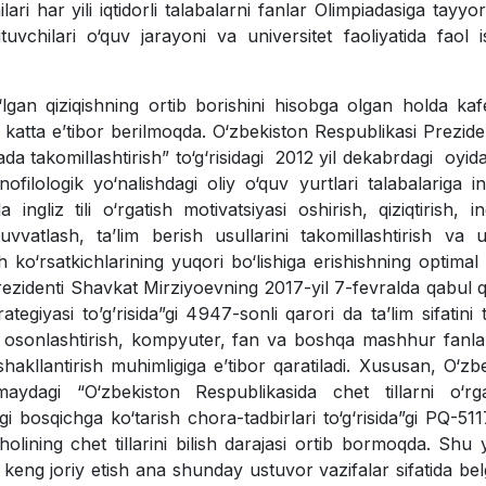
lari har yili iqtidorli talabalarni fanlar Olimpiadasiga tayyo
tuvchilari o‘quv jarayoni va universitet faoliyatida faol i
lgan qiziqishning ortib borishini hisobga olgan holda ka
hga katta e’tibor berilmoqda. O‘zbekiston Respublikasi Prezide
anada takomillashtirish” to‘g‘risidagi 2012 yil dekabrdagi oyid
ilologik yo‘nalishdagi oliy o‘quv yurtlari talabalariga ingl
ingliz tili o‘rgatish motivatsiyasi oshirish, qiziqtirish, ingl
quvvatlash, ta’lim berish usullarini takomillashtirish va 
 ko‘rsatkichlarining yuqori bo‘lishiga erishishning optimal y
rezidenti Shavkat Mirziyoevning 2017-yil 7-fevralda qabul q
rategiyasi toʼgʼrisida”gi 4947-sonli qarori da taʼlim sifatini
ni osonlashtirish, kompyuter, fan va boshqa mashhur fanla
kllantirish muhimligiga eʼtibor qaratiladi. Xususan, O‘zb
maydagi “O‘zbekiston Respublikasida chet tillarni o‘rga
ngi bosqichga ko‘tarish chora-tadbirlari to‘g‘risida”gi PQ-511
olining chet tillarini bilish darajasi ortib bormoqda. Shu y
uni keng joriy etish ana shunday ustuvor vazifalar sifatida belg