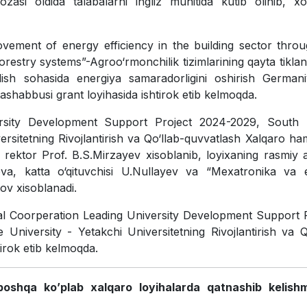
ozasi oldida talabalarni ingliz muhitida kutib olinib, xori
ovement of energy efficiency in the building sector thro
estry systems”-Agroo‘rmonchilik tizimlarining qayta tikla
lish sohasida energiya samaradorligini oshirish Germani
 tashabbusi grant loyihasida ishtirok etib kelmoqda.
versity Development Support Project 2024-2029, South 
rsitetning Rivojlantirish va Qo‘llab-quvvatlash Xalqaro ha
i rektor Prof. B.S.Mirzayev xisoblanib, loyixaning rasmiy a
nova, katta o‘qituvchisi U.Nullayev va “Mexatronika va 
ov xisoblanadi.
onal Coorperation Leading University Development Support 
niversity - Yetakchi Universitetning Rivojlantirish va Q
irok etib kelmoqda.
boshqa ko’plab xalqaro loyihalarda qatnashib kelish