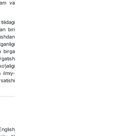
azam va
ilidagi
an biri
nishdan
ganligi
n birga
rgatish
‘jaligi
 ilmiy-
satishi
English