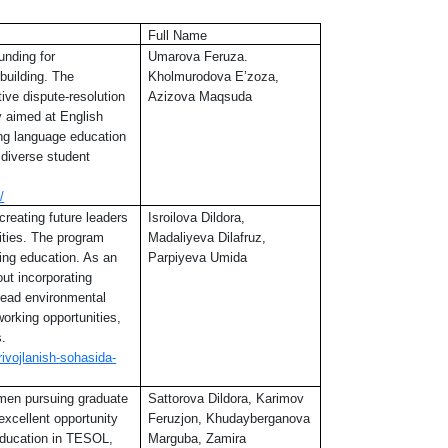
Full Name
unding for
Umarova Feruza.
-building. The
Kholmurodova E’zoza,
tive dispute-resolution
Azizova Maqsuda
ly aimed at English
ing language education
h diverse student
/
reating future leaders
Isroilova Dildora,
ities. The program
Madaliyeva Dilafruz,
ing education. As an
Parpiyeva Umida
out incorporating
 lead environmental
working opportunities,
s.
-rivojlanish-sohasida-
omen pursuing graduate
Sattorova Dildora, Karimov
excellent opportunity
Feruzjon, Khudayberganova
education in TESOL,
Marguba, Zamira