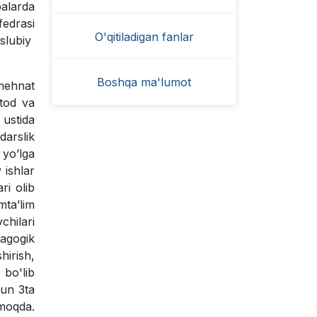
balarda
fedrasi
O'qitiladigan fanlar
uslubiy
Boshqa ma'lumot
 mehnat
etod va
 ustida
darslik
 yo’lga
 ishlar
ri olib
mta’lim
chilari
dagogik
hirish,
 bo'lib
hun 3ta
lmoqda.