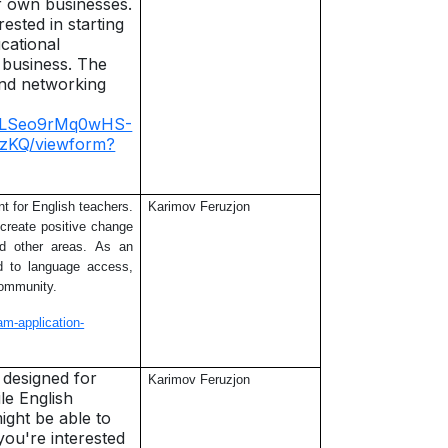
r own businesses.
rested in starting
cational
d business. The
and networking
IpQLSeo9rMq0wHS-
zKQ/viewform?
t for English teachers.
Karimov Feruzjon
create positive change
nd other areas. As an
ed to language access,
community.
am-application-
 designed for
Karimov Feruzjon
le English
ight be able to
you're interested