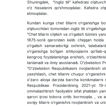
Shuningdek, “Ingliz tili” kafedrasi o‘qituvchi
o‘z hissalarini qo‘shmoqdalar. Kafedra o‘qi
etmoqdalar.
Kundan kunga chet tillarni o‘rganishga bo‘
o‘qituvchilari tomonidan ingliz tili o‘rgatis
“Chet tillarni o‘qitish va o‘rgatish tizimini y
1875-sonli qaroridan kelib chiqqan holda nof
o‘rgatish samaradorligi oshirish, talabalarda 
o‘rganishga bo‘lgan ishtiyoqlarini qo‘llab-
kengroq foydalanishga erishish, o‘zlashtirish
tanlanadi va ilmiy asoslanadi. Oʼzbekiston P
“Oʼzbekiston Respublikasini rivojlantirish st
yaxshilash, chet tillarini chuqur oʼrganish
oʼzaro aloqa darzda barcha konikmalarni sha
Respublikasi Prezidentining 2021-yil 19-
ommalashtirish faoliyatini sifat jihatidan ya
qarori ijrosi tobora ortib bormoqda. , va ah
xorijiy tillarni o‘rganishni rivojlantirish va 