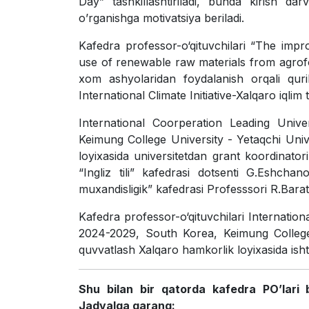
Day” tashkillashtiriladi, bunda kirish darv
o’rganishga motivatsiya beriladi.
Kafedra professor-o‘qituvchilari “The impr
use of renewable raw materials from agrofor
xom ashyolaridan foydalanish orqali quri
International Climate Initiative-Xalqaro iqlim
International Coorperation Leading Uni
Keimung College University - Yetaqchi Unive
loyixasida universitetdan grant koordinator
“Ingliz tili” kafedrasi dotsenti G.Eshcha
muxandisligik” kafedrasi Professsori R.Barat
Kafedra professor-o‘qituvchilari Internati
2024-2029, South Korea, Keimung College U
quvvatlash Xalqaro hamkorlik loyixasida isht
Shu bilan bir qatorda kafedra PO’lari 
Jadvalga qarang: