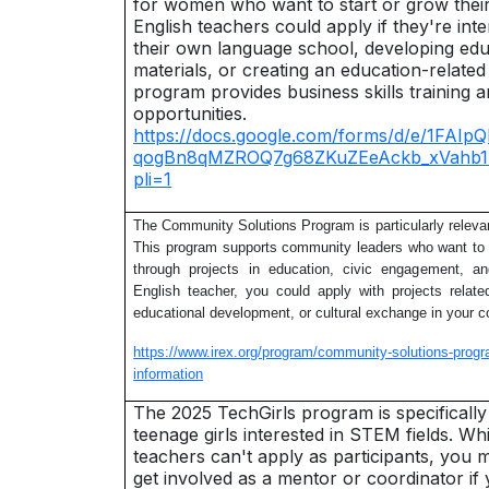
for women who want to start or grow thei
English teachers could apply if they're inte
their own language school, developing edu
materials, or creating an education-relate
program provides business skills training 
opportunities.
https://docs.google.com/forms/d/e/1FA
qogBn8qMZROQ7g68ZKuZEeAckb_xVahb1
pli=1
The Community Solutions Program is particularly relevan
This program supports community leaders who want to 
through projects in education, civic engagement, a
English teacher, you could apply with projects relat
educational development, or cultural exchange in your 
https://www.irex.org/program/community-solutions-progr
information
The 2025 TechGirls program is specifically
teenage girls interested in STEM fields. Whi
teachers can't apply as participants, you m
get involved as a mentor or coordinator if 