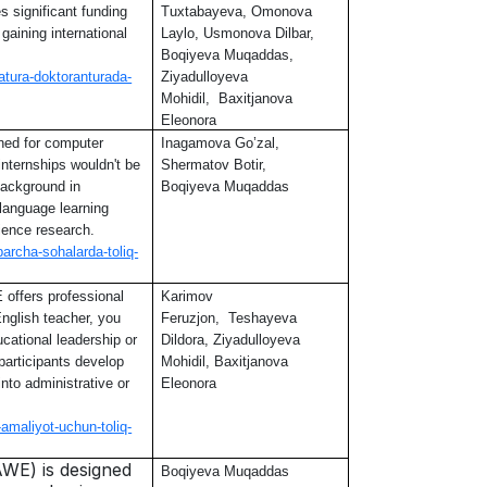
s significant funding
Tuxtabayeva, Omonova
gaining international
Laylo, Usmonova Dilbar,
Boqiyeva Muqaddas,
ratura-doktoranturada-
Ziyadulloyeva
Mohidil, Baxitjanova
Eleonora
gned for computer
Inagamova Go’zal,
internships wouldn't be
Shermatov Botir,
background in
Boqiyeva Muqaddas
 language learning
ience research.
barcha-sohalarda-toliq-
ffers professional
Karimov
nglish teacher, you
Feruzjon, Teshayeva
ucational leadership or
Dildora, Ziyadulloyeva
articipants develop
Mohidil, Baxitjanova
into administrative or
Eleonora
-amaliyot-uchun-toliq-
WE) is designed
Boqiyeva Muqaddas