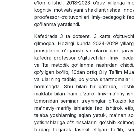
e’lon qilishdi. 2018-2023 o‘quv yillariga mo‘
kognitiv motivatsiyani shakllantirishda inno
proofessor-o‘qituvchilari ilmiy-pedagogik fao
qo’llanma yaratishdi.
Kafedrada 3 ta dotsent, 3 katta o‘qituvc
qilmoqda. Hozirgi kunda 2024-2029 yillarga 
prinsplarini o'rganish va ularni dars jaray
kafedra professor o'qituvchilari ilmiy -peda
va 1ta metodik qo’llanma nashrdan chiqdi. 
qo’yilgan bo’lib, 10dan ortiq Oliy Ta’lim Mu
va ularning tadbiqi bo'yicha shartnomalar im
borilmoqda. Shu bilan bir qatorda, Toshk
maktabi bilan ham o’zaro ilmiy-ma’rifiy ish
tomonidan seminar treyninglar o’tkazib kel
ma'naviy-marifiy ishlarida faol ishtirok eti
talaba yoshlarning aqlan yetuk, ma'nan sog
yetishshlariga o'z hissalarini qo'shib kelm
turdagi to’garak tashkil etilgan bo’lib, s