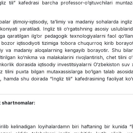
gliz tili” kafedrasi barcha professor-o’qituvchilari munt
ar ijtimoiy-iqtisodiy, ta’limiy va madaniy sohalarda ingliz t
oniyati yaratiladi. Ingliz tili o‘rgatishning asosiy uslublarid
ga qaratilgan ilg‘or pedagogik texnologiyalarni faol qo‘lla
 bozor iqtisodiyoti tizimiga tobora chuqurroq kirib borayot
diy va madaniy aloqalarning kengayib borayotir. Shu bila
irilgan ko‘nikma va malakalarini rivojlantirish, chet tilini o‘
korlik doirasida iqtisodiy investitsiyalarni O‘zbekiston suv xo
liz tilini puxta bilgan mutaxassislarga bo‘lgan talab asosida
n, hamda shu doirada “Ingliz tili” kafedrasining faoliyat ko‘r
k shartnomalar:
ib kelinadigan loyihalardamn biri haftaning bir kunida “