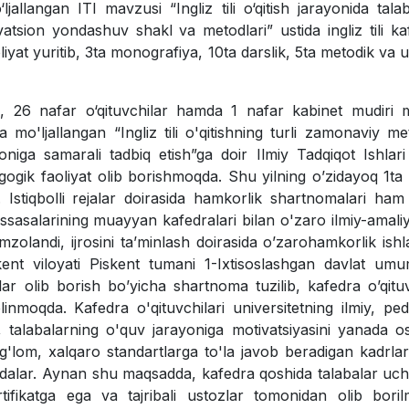
ljallangan ITI mavzusi “Ingliz tili o‘qitish jarayonida tala
vatsion yondashuv shakl va metodlari” ustida ingliz tili ka
liyat yuritib, 3ta monografiya, 10ta darslik, 5ta metodik va 
hi, 26 nafar o‘qituvchilar hamda 1 nafar kabinet mudiri
mo'ljallangan “Ingliz tili o'qitishning turli zamonaviy m
oniga samarali tadbiq etish”ga doir Ilmiy Tadqiqot Ishlari
gogik faoliyat olib borishmoqda. Shu yilning o’zidayoq 1ta 
Istiqbolli rejalar doirasida hamkorlik shartnomalari ham
assasalarining muayyan kafedralari bilan o'zaro ilmiy-amaliy
zolandi, ijrosini ta’minlash doirasida o’zarohamkorlik ishla
ent viloyati Piskent tumani 1-Ixtisoslashgan davlat umu
lar olib borish bo’yicha shartnoma tuzilib, kafedra o’qituv
inmoqda. Kafedra o'qituvchilari universitetning ilmiy, pe
b, talabalarning o'quv jarayoniga motivatsiyasini yanada os
'lom, xalqaro standartlarga to'la javob beradigan kadrlar
oqdalar. Aynan shu maqsadda, kafedra qoshida talabalar uc
ertifikatga ega va tajribali ustozlar tomonidan olib bori