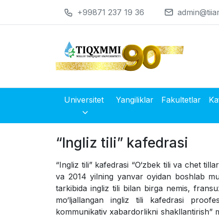
+99871 237 19 36
admin@tiia
Universitet
Yangiliklar
Fakultetlar
Ka
“Ingliz tili” kafedrasi
“Ingliz tili” kafedrasi “O‘zbek tili va chet til
va 2014 yilning yanvar oyidan boshlab musta
tarkibida ingliz tili bilan birga nemis, fran
mo‘ljallangan ingliz tili kafedrasi proofes
kommunikativ xabardorlikni shakllantirish” m