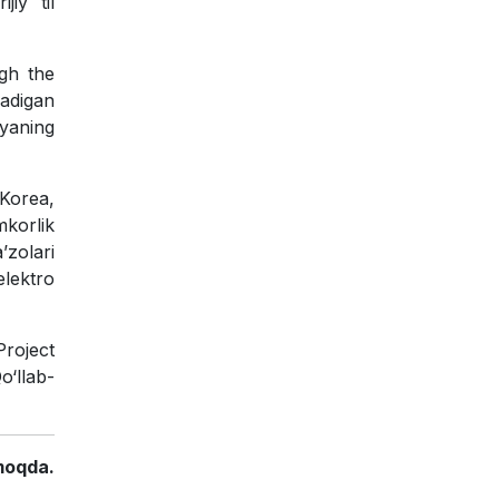
jiy til
ugh the
nadigan
yaning
Korea,
mkorlik
’zolari
elektro
Project
o‘llab-
moqda.