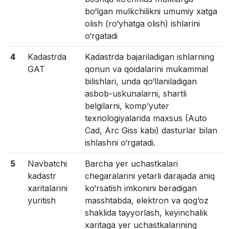
bo‘lgan mulkchilikni umumiy xatga
olish (ro‘yhatga olish) ishlarini
o‘rgatadi
4
Kadastrda
Kadastrda bajariladigan ishlarning
GAT
qonun va qoidalarini mukammal
bilishlari, unda qo‘llaniladigan
asbob-uskunalarni, shartli
belgilarni, komp’yuter
texnologiyalarida maxsus (Auto
Cad, Arc Giss kabi) dasturlar bilan
ishlashni o‘rgatadi.
5
Navbatchi
Barcha yer uchastkalari
kadastr
chegaralarini yetarli darajada aniq
xaritalarini
ko‘rsatish imkonini beradigan
yuritish
masshtabda, elektron va qog‘oz
shaklida tayyorlash, keyinchalik
xaritaga yer uchastkalarining