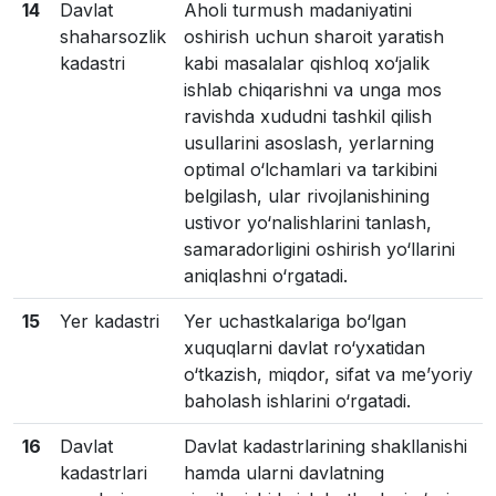
14
Davlat
Aholi turmush madaniyatini
shaharsozlik
oshirish uchun sharoit yaratish
kadastri
kabi masalalar qishloq xo‘jalik
ishlab chiqarishni va unga mos
ravishda xududni tashkil qilish
usullarini asoslash, yerlarning
optimal o‘lchamlari va tarkibini
belgilash, ular rivojlanishining
ustivor yo‘nalishlarini tanlash,
samaradorligini oshirish yo‘llarini
aniqlashni o‘rgatadi.
15
Yer kadastri
Yer uchastkalariga bo‘lgan
xuquqlarni davlat ro‘yxatidan
o‘tkazish, miqdor, sifat va me’yoriy
baholash ishlarini o‘rgatadi.
16
Davlat
Davlat kadastrlarining shakllanishi
kadastrlari
hamda ularni davlatning