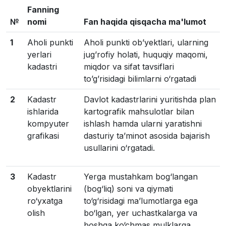
Fanning
№
nomi
Fan haqida qisqacha ma'lumot
1
Aholi punkti
Aholi punkti obʼyektlari, ularning
yerlari
jugʼrofiy holati, huquqiy maqomi,
kadastri
miqdor va sifat tavsiflari
toʼgʼrisidagi bilimlarni o‘rgatadi
2
Kadastr
Davlot kadastrlarini yuritishda plan
ishlarida
kartografik mahsulotlar bilan
kompyuter
ishlash hamda ularni yaratishni
grafikasi
dasturiy ta’minot asosida bajarish
usullarini o‘rgatadi.
3
Kadastr
Yerga mustahkam bog‘langan
obyektlarini
(bog‘liq) soni va qiymati
ro‘yxatga
to‘g‘risidagi ma’lumotlarga ega
olish
bo‘lgan, yer uchastkalarga va
boshqa ko‘chmas mulklarga