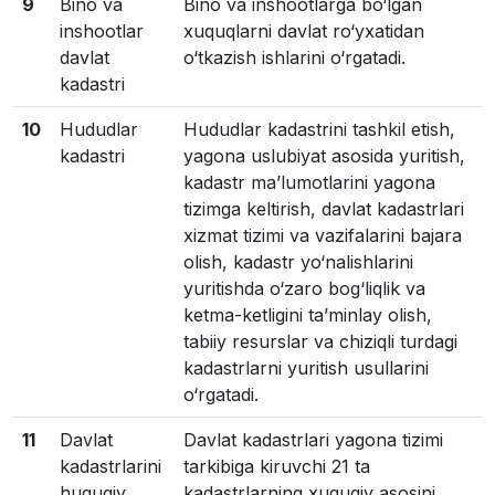
9
Bino va
Bino va inshootlarga bo‘lgan
inshootlar
xuquqlarni davlat ro‘yxatidan
davlat
o‘tkazish ishlarini o‘rgatadi.
kadastri
10
Hududlar
Hududlar kadastrini tashkil etish,
kadastri
yagona uslubiyat asosida yuritish,
kadastr ma’lumotlarini yagona
tizimga keltirish, davlat kadastrlari
xizmat tizimi va vazifalarini bajara
olish, kadastr yo‘nalishlarini
yuritishda o‘zaro bog‘liqlik va
ketma-ketligini ta’minlay olish,
tabiiy resurslar va chiziqli turdagi
kadastrlarni yuritish usullarini
o‘rgatadi.
11
Davlat
Davlat kadastrlari yagona tizimi
kadastrlarini
tarkibiga kiruvchi 21 ta
huquqiy
kadastrlarning xuquqiy asosini