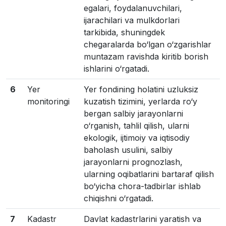
egalari, foydalanuvchilari,
ijarachilari va mulkdorlari
tarkibida, shuningdek
chegaralarda bo‘lgan o‘zgarishlar
muntazam ravishda kiritib borish
ishlarini o‘rgatadi.
6
Yer
Yer fondining holatini uzluksiz
monitoringi
kuzatish tizimini, yerlarda ro‘y
bergan salbiy jarayonlarni
o‘rganish, tahlil qilish, ularni
ekologik, ijtimoiy va iqtisodiy
baholash usulini, salbiy
jarayonlarni prognozlash,
ularning oqibatlarini bartaraf qilish
bo‘yicha chora-tadbirlar ishlab
chiqishni o‘rgatadi.
7
Kadastr
Davlat kadastrlarini yaratish va