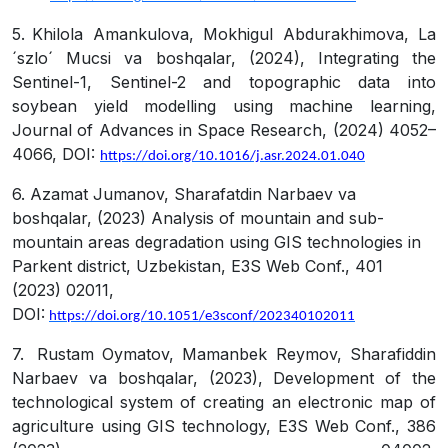
5.
Khilola Amankulova, Mokhigul Abdurakhimova, La
´szlo´ Mucsi va boshqalar, (2024), Integrating the
Sentinel-1, Sentinel-2 and topographic data into
soybean yield modelling using machine learning,
Journal of Advances in Space Research, (2024) 4052–
4066, DOI:
https://doi.org/10.1016/j.asr.2024.01.040
6.
Azamat Jumanov, Sharafatdin Narbaev va
boshqalar, (2023) Analysis of mountain and sub-
mountain areas degradation using GIS technologies in
Parkent district, Uzbekistan, E3S Web Conf., 401
(2023) 02011,
DOI:
https://doi.org/10.1051/e3sconf/202340102011
7.
Rustam Oymatov, Mamanbek Reymov, Sharafiddin
Narbaev va boshqalar, (2023), Development of the
technological system of creating an electronic map of
agriculture using GIS technology, E3S Web Conf., 386