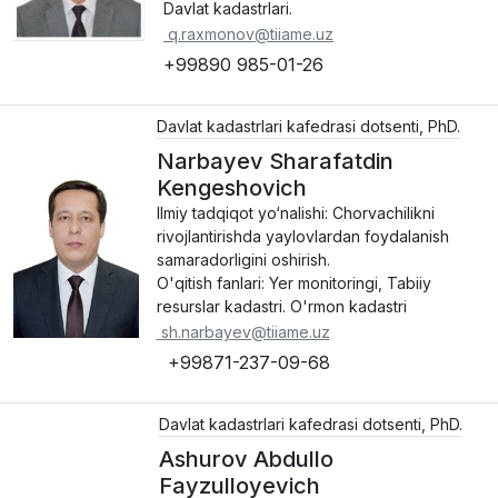
Davlat kadastrlari.
q.raxmonov@tiiame.uz
+99890 985-01-26
Davlat kadastrlari kafedrasi dotsenti, PhD.
Narbayev Sharafatdin
Kengeshovich
Ilmiy tadqiqot yo‘nalishi: Chorvachilikni
rivojlantirishda yaylovlardan foydalanish
samaradorligini oshirish.
O'qitish fanlari: Yer monitoringi, Tabiiy
resurslar kadastri. O'rmon kadastri
sh.narbayev@tiiame.uz
+99871-237-09-68
Davlat kadastrlari kafedrasi dotsenti, PhD.
Ashurov Abdullo
Fayzulloyevich