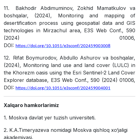
11.
Bakhodir Abdimuminov, Zokhid Mamatkulov va
boshqalar, (2024), Monitoring and mapping of
desertification process using geospatial data and GIS
technologies in Mirzachul area, E3S Web Conf., 590
(2024) 01006,
DOI:
https://doi.org/10.1051/e3sconf/202459003008
12.
Rifat Boymurodov, Abdullo Ashurov va boshqalar,
(2024), Monitoring land use and land cover (LULC) in
the Khorezm oasis using the Esri Sentinel-2 Land Cover
Explorer database, E3S Web Conf., 590 (2024) 01006,
DOI:
https://doi.org/10.1051/e3sconf/202459004001
Xalqaro hamkorlarimiz
1.
Moskva davlat yer tuzish universiteti.
2.
K.A.Timeryazeva nomidagi Moskva qishloq xo‘jaligi
akademiyasi.