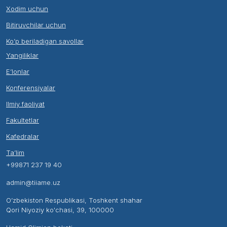
Xodim uchun
Bitiruvchilar uchun
Ko’p beriladigan savollar
Yangiliklar
E’lonlar
Konferensiyalar
Ilmiy faoliyat
Fakultetlar
Kafedralar
Ta’lim
+99871 237 19 40
admin@tiiame.uz
O’zbekiston Respublikasi, Toshkent shahar
Qori Niyoziy ko'chasi, 39, 100000