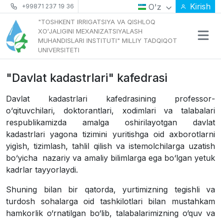
Kirish
O'z
+99871 237 19 36
"TOSHKENT IRRIGATSIYA VA QISHLOQ
XOʻJALIGINI MEXANIZATSIYALASH
MUHANDISLARI INSTITUTI" MILLIY TADQIQOT
UNIVERSITETI
"Davlat kadastrlari" kafedrasi
Davlat
kadastrlari
kafedrasining
professor
-
o
‘
qituvchilari
,
doktorantlari
,
xodimlari
va
talabalari
respublikamizda
amalga
oshirilayotgan
davlat
kadastrlari
yagona
tizimini
yuritishga
oid
axborotlarni
yig
ì
sh
,
tizimlash
,
tahlil
qilish
va
istemolchilarga
uzatish
bo
‘
yicha
nazariy
va
amaliy
bilimlarga
ega
bo
‘
lgan
yetuk
kadrlar
tayyorlaydi
.
Shuning bilan bir qatorda, yurtimizning tegishli va
turdosh sohalarga oid tashkilotlari bilan mustahkam
hamkorlik o‘rnatilgan bo‘lib, talabalarimizning o‘quv va