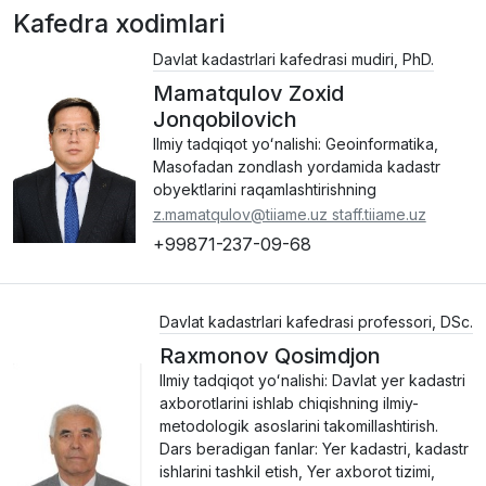
Kafedra xodimlari
Davlat kadastrlari kafedrasi mudiri, PhD.
Mamatqulov Zoxid
Jonqobilovich
Ilmiy tadqiqot yoʻnalishi: Geoinformatika,
Masofadan zondlash yordamida kadastr
obyektlarini raqamlashtirishning
z.mamatqulov@tiiame.uz staff.tiiame.uz
+99871-237-09-68
Davlat kadastrlari kafedrasi professori, DSc.
Raxmonov Qosimdjon
Ilmiy tadqiqot yoʻnalishi: Davlat yer kadastri
axborotlarini ishlab chiqishning ilmiy-
metodologik asoslarini takomillashtirish.
Dars beradigan fanlar: Yer kadastri, kadastr
ishlarini tashkil etish, Yer axborot tizimi,