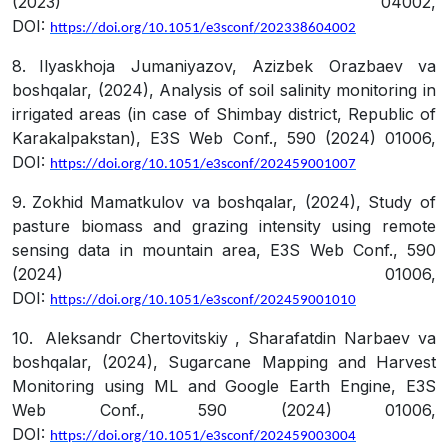
(2023) 04002,
DOI:
https://doi.org/10.1051/e3sconf/202338604002
8.
Ilyaskhoja Jumaniyazov, Azizbek Orazbaev va
boshqalar, (2024), Analysis of soil salinity monitoring in
irrigated areas (in case of Shimbay district, Republic of
Karakalpakstan), E3S Web Conf., 590 (2024) 01006,
DOI:
https://doi.org/10.1051/e3sconf/202459001007
9.
Zokhid Mamatkulov va boshqalar, (2024), Study of
pasture biomass and grazing intensity using remote
sensing data in mountain area, E3S Web Conf., 590
(2024) 01006,
DOI:
https://doi.org/10.1051/e3sconf/202459001010
10.
Aleksandr Chertovitskiy , Sharafatdin Narbaev va
boshqalar, (2024), Sugarcane Mapping and Harvest
Monitoring using ML and Google Earth Engine, E3S
Web Conf., 590 (2024) 01006,
DOI:
https://doi.org/10.1051/e3sconf/202459003004