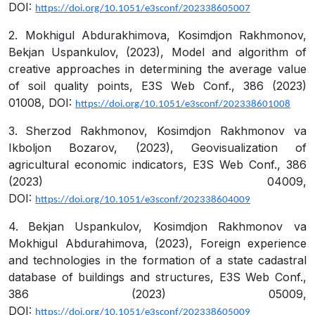
DOI:
https://doi.org/10.1051/e3sconf/202338605007
2.
Mokhigul Abdurakhimova, Kosimdjon Rakhmonov,
Bekjan Uspankulov, (2023), Model and algorithm of
creative approaches in determining the average value
of soil quality points,
E3S Web Conf., 386 (2023)
01008, DOI:
https://doi.org/10.1051/e3sconf/202338601008
3.
Sherzod Rakhmonov, Kosimdjon Rakhmonov va
Ikboljon Bozarov, (2023), Geovisualization of
agricultural economic indicators, E3S Web Conf., 386
(2023) 04009,
DOI:
https://doi.org/10.1051/e3sconf/202338604009
4.
Bekjan Uspankulov, Kosimdjon Rakhmonov va
Mokhigul Abdurahimova, (2023), Foreign experience
and technologies in the formation of a state cadastral
database of buildings and structures, E3S Web Conf.,
386 (2023) 05009,
DOI:
https://doi.org/10.1051/e3sconf/202338605009