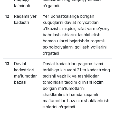
ta’minoti
o‘rgatadi.
12
Raqamli yer
Yer uchastkalariga bo‘lgan
kadastri
xuquqlarni davlat ro‘yxatidan
o‘tkazish, miqdor, sifat va me’yoriy
baholash ishlarini tashkil etish
hamda ularni bajarishda raqamli
texnologiyalarni qo‘llash yo‘llarini
o‘rgatadi
13
Davlat
Davlat kadastrlari yagona tizimi
kadastrlari
tarkibiga kiruvchi 21 ta kadastrning
ma’lumotlar
tegishli vazirlik va tashkilotlar
bazasi
tomonidan taqdim qilinishi lozim
bo‘lgan ma’lumotlarni
shakllantirish hamda raqamli
ma’lumotlar bazasini shakllantirish
ishlarini o‘rgatadi