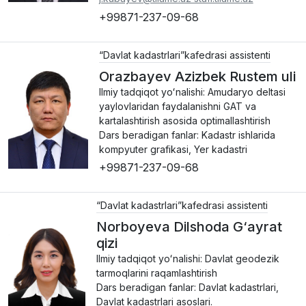
+99871-237-09-68
“Davlat kadastrlari”kafedrasi assistenti
Orazbayev Azizbek Rustem uli
Ilmiy tadqiqot yoʻnalishi: Amudaryo deltasi
yaylovlaridan faydalanishni GAT va
kartalashtirish asosida optimallashtirish
Dars beradigan fanlar: Kadastr ishlarida
kompyuter grafikasi, Yer kadastri
+99871-237-09-68
“Davlat kadastrlari”kafedrasi assistenti
Norboyeva Dilshoda G‘ayrat
qizi
Ilmiy tadqiqot yoʻnalishi: Davlat geodezik
tarmoqlarini raqamlashtirish
Dars beradigan fanlar: Davlat kadastrlari,
Davlat kadastrlari asoslari.