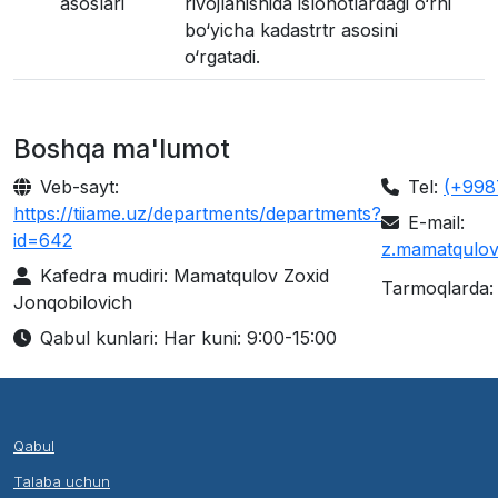
asoslari
rivojlanishida islohotlardagi o‘rni
bo‘yicha kadastrtr asosini
o‘rgatadi.
Boshqa ma'lumot
Veb-sayt:
Tel:
(+998
https://tiiame.uz/departments/departments?
E-mail:
id=642
z.mamatqulov
Kafedra mudiri: Mamatqulov Zoxid
Tarmoqlarda:
Jonqobilovich
Qabul kunlari: Har kuni: 9:00-15:00
Qabul
Talaba uchun