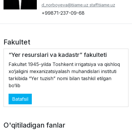
d_norboyeva@tiiame.uz staff.tiiame.uz
+99871-237-09-68
Fakultet
“Yer resurslari va kadastr” fakulteti
Fakultet 1945-yilda Toshkent irrigatsiya va qishloq
xo‘jaligini mexanizatsiyalash muhandislari instituti
tarkibida “Yer tuzish” nomi bilan tashkil etilgan
bo‘lib
Batafsil
O'qitiladigan fanlar