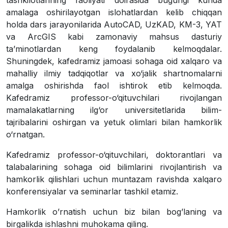
tashkilotlarining faoliyati doirasida bugungi kunda
amalaga oshirilayotgan islohatlardan kelib chiqqan
holda dars jarayonilarida AutoCAD, UzKAD, KM-3, YAT
va ArcGIS kabi zamonaviy mahsus dasturiy
ta’minotlardan keng foydalanib kelmoqdalar.
Shuningdek, kafedramiz jamoasi sohaga oid xalqaro va
mahalliy ilmiy tadqiqotlar va xo‘jalik shartnomalarni
amalga oshirishda faol ishtirok etib kelmoqda.
Kafedramiz professor-o‘qituvchilari rivojlangan
mamalakatlarning ilg‘or universitetlarida bilim-
tajribalarini oshirgan va yetuk olimlari bilan hamkorlik
o‘rnatgan.
Kafedramiz professor-o‘qituvchilari, doktorantlari va
talabalarining sohaga oid bilimlarini rivojlantirish va
hamkorlik qilishlari uchun muntazam ravishda xalqaro
konferensiyalar va seminarlar tashkil etamiz.
Hamkorlik o’rnatish uchun biz bilan bog’laning va
birgalikda ishlashni muhokama qiling.