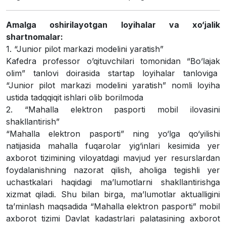
Amalga oshirilayotgan loyihalar va xo‘jalik
shartnomalar:
1.
“Junior pilot markazi modelini yaratish”
Kafedra professor o’qituvchilari tomonidan “Bo
‘
lajak
olim” tanlovi doirasida startap loyihalar tanloviga
“Junior pilot markazi modelini yaratish”
nomli loyiha
ustida tadqqiqit ishlari olib borilmoda
2
. “Mahalla elektron pasporti mobil ilovasini
shakllantirish”
“Mahalla elektron pasporti”
ning yo‘lga qo‘yilishi
natijasida mahalla fuqarolar yig‘inlari kesimida yer
axborot tizimining viloyatdagi mavjud yer resurslardan
foydalanishning nazorat qilish, aholiga tegishli yer
uchastkalari haqidagi ma’lumotlarni shakllantirishga
xizmat qiladi. Shu bilan birga, ma’lumotlar aktualligini
ta’minlash maqsadida
“Mahalla elektron pasporti”
mobil
axborot tizimi Davlat kadastrlari palatasining axborot