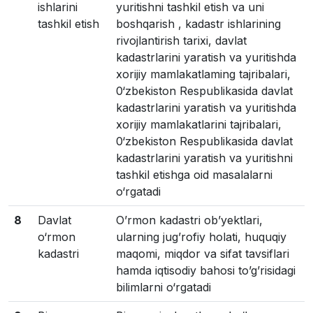
ishlarini
yuritishni tashkil etish va uni
tashkil etish
boshqarish , kadastr ishlarining
rivojlantirish tarixi, davlat
kadastrlarini yaratish va yuritishda
xorijiy mamlakatlaming tajribalari,
0‘zbekiston Respublikasida davlat
kadastrlarini yaratish va yuritishda
xorijiy mamlakatlarini tajribalari,
0‘zbekiston Respublikasida davlat
kadastrlarini yaratish va yuritishni
tashkil etishga oid masalalarni
o‘rgatadi
8
Davlat
Oʼrmon kadastri obʼyektlari,
o‘rmon
ularning jugʼrofiy holati, huquqiy
kadastri
maqomi, miqdor va sifat tavsiflari
hamda iqtisodiy bahosi toʼgʼrisidagi
bilimlarni o‘rgatadi