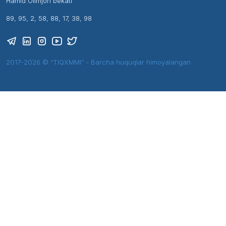
Hamid Olimjon bekati
89, 95, 2, 58, 88, 17, 38, 98
2017-2026 © “TIQXMMI” - Barcha huquqlar himoyalangan