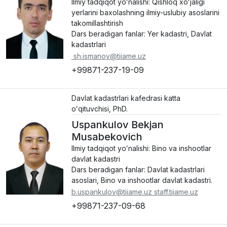
Ilmiy tadqiqot yoʻnalishi: Qishloq xoʻjaligi
yerlarini baxolashning ilmiy-uslubiy asoslarini
takomillashtirish
Dars beradigan fanlar: Yer kadastri, Davlat
kadastrlari
sh.ismanov@tiiame.uz
+99871-237-19-09
Davlat kadastrlari kafedrasi katta
oʻqituvchisi, PhD.
Uspankulov Bekjan
Musabekovich
Ilmiy tadqiqot yoʻnalishi: Bino va inshootlar
davlat kadastri
Dars beradigan fanlar: Davlat kadastrlari
asoslari, Bino va inshootlar davlat kadastri.
b.uspankulov@tiiame.uz staff.tiiame.uz
+99871-237-09-68