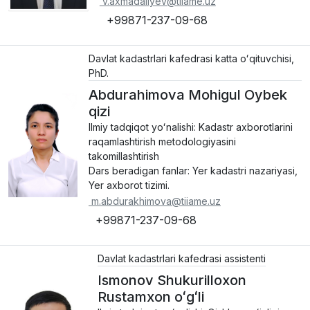
v.axmadaliyev@tiiame.uz
+99871-237-09-68
Davlat kadastrlari kafedrasi katta oʻqituvchisi,
PhD.
Abdurahimova Mohigul Oybek
qizi
Ilmiy tadqiqot yoʻnalishi: Kadastr axborotlarini
raqamlashtirish metodologiyasini
takomillashtirish
Dars beradigan fanlar: Yer kadastri nazariyasi,
Yer axborot tizimi.
m.abdurakhimova@tiiame.uz
+99871-237-09-68
Davlat kadastrlari kafedrasi assistenti
Ismonov Shukurilloxon
Rustamxon oʻgʻli