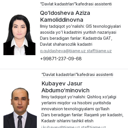
“Davlat kadastrlari”kafedrasi assistenti
Qo‘ldosheva Aziza
Kamoliddinovna
Ilmiy tadqiqot yo'nalishi: GIS texnologiyalari
asosida yo'l kadastrini yuritish nazariyasi
Dars beradigan fanlar: Kadastrda GAT,
Davlat shaharsozlik kadastri
q.quldasheva@tiiame.uz staff.tiiame.uz
+99871-237-09-68
“Davlat kadastrlari”kafedrasi assistenti
Kubayev Jasur
Abdumo‘minovich
Ilmiy tadqiqot yoʻnalishi: Qishloq xo‘jaligi
yerlarini miqdor va hisobini yuritishda
innovatsion texnologiyalarni qo‘llash
Dars beradigan fanlar: Raqamli yer kadastri,
Kadastr ishlarini tashkil etish
j.kubayev@tiiame.uz staff.tiiame.uz