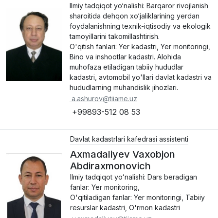
Ilmiy tadqiqot yo‘nalishi: Barqaror rivojlanish
sharoitida dehqon xo‘jaliklarining yerdan
foydalanishning texnik-iqtisodiy va ekologik
tamoyillarini takomillashtirish.
O'qitish fanlari: Yer kadastri, Yer monitoringi,
Bino va inshootlar kadastri. Alohida
muhofaza etiladigan tabiiy hududlar
kadastri, avtomobil yo'llari davlat kadastri va
hududlarning muhandislik jihozlari.
a.ashurov@tiiame.uz
+99893-512 08 53
Davlat kadastrlari kafedrasi assistenti
Axmadaliyev Vaxobjon
Abdiraxmonovich
Ilmiy tadqiqot yoʻnalishi: Dars beradigan
fanlar: Yer monitoring,
O'qitiladigan fanlar: Yer monitoringi, Tabiiy
resurslar kadastri, O'rmon kadastri