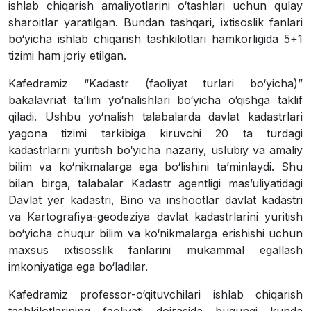
ishlab chiqarish amaliyotlarini o‘tashlari uchun qulay
sharoitlar yaratilgan.
Bundan tashqari, ixtisoslik fanlari
bo‘yicha ishlab chiqarish tashkilotlari hamkorligida 5+1
tizimi ham joriy etilgan.
Kafedramiz “Kadastr (faoliyat turlari bo‘yicha)”
bakalavriat ta’lim yo‘nalishlari bo‘yicha o‘qishga taklif
qiladi. Ushbu yo‘nalish talabalarda davlat kadastrlari
yagona tizimi tarkibiga kiruvchi 20 ta turdagi
kadastrlarni yuritish bo‘yicha nazariy, uslubiy va amaliy
bilim va ko‘nikmalarga ega bo‘lishini ta’minlaydi. Shu
bilan birga, talabalar Kadastr agentligi mas’uliyatidagi
Davlat yer kadastri, Bino va inshootlar davlat kadastri
va Kartografiya-geodeziya davlat kadastrlarini yuritish
bo‘yicha chuqur bilim va ko‘nikmalarga erishishi uchun
maxsus ixtisosslik fanlarini mukammal egallash
imkoniyatiga ega bo‘ladilar.
Kafedramiz professor-o‘qituvchilari ishlab chiqarish