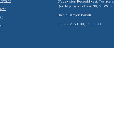
siyalar
O’zbekiston Respublikasi, Toshken
Qori Niyoziy ko'chasi, 39, 100000
liyat
Hamid Olimjon bekati
ar
89, 95, 2, 58, 88, 17, 38, 98
ar