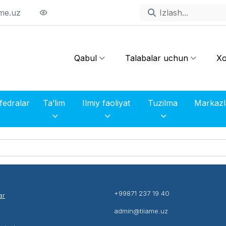
me.uz
Qabul
Talabalar uchun
Xo
fedralar
Ta’lim
Ilmiy faoliyat
Tuzilma
+99871 237 19 40
ar
admin@tiiame.uz