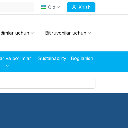
O'z
Kirish
dimlar uchun
Bitiruvchilar uchun
Markazlar va bo'limlar
Sustainability
Bog’lanish