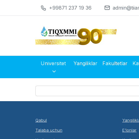
+99871 237 19 36
admin@tiia
Universitet
Yangiliklar
Fakultetlar
Ka
Qabul
Yangilikl
Talaba uchun
E’lonlar