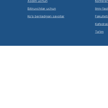
Xodim uchun
Konferen
Bitiruvchilar uchun
Ilmiy fao
Ko’p beriladigan savollar
Fakultetl
Kafedral
Ta’lim