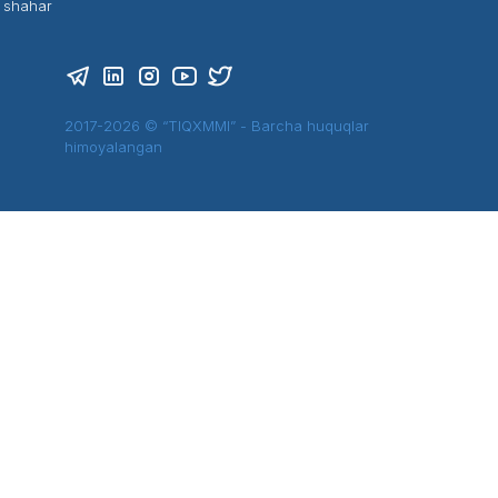
t shahar
2017-2026 © “TIQXMMI” - Barcha huquqlar
himoyalangan