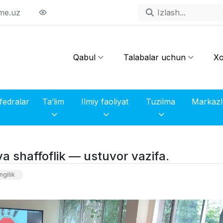
me.uz
Qabul
Talabalar uchun
Xo
fedralar
Ta’lim
Ilmiy faoliyat
Tuzilma
 va shaffoflik — ustuvor vazifa.
gilik