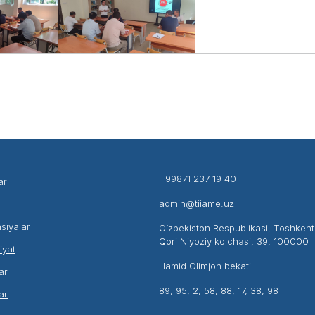
+99871 237 19 40
ar
admin@tiiame.uz
siyalar
O’zbekiston Respublikasi, Toshken
Qori Niyoziy ko'chasi, 39, 100000
liyat
Hamid Olimjon bekati
ar
89, 95, 2, 58, 88, 17, 38, 98
ar