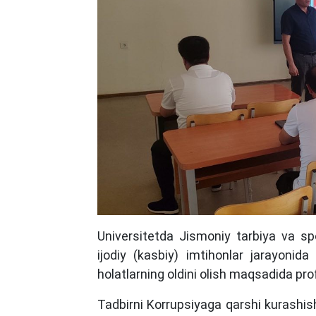
Universitetda Jismoniy tarbiya va spo
ijodiy (kasbiy) imtihonlar jarayonida 
holatlarning oldini olish maqsadida prof
Tadbirni Korrupsiyaga qarshi kurashish