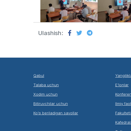
Ulashish:
Qabul
Yangilikl
Talaba uchun
E’lonlar
Xodim uchun
Konferen
Bitiruvchilar uchun
Ilmiy fao
Ko’p beriladigan savollar
Fakultetl
Kafedral