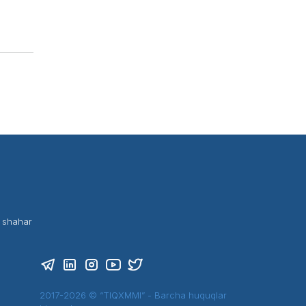
t shahar
2017-2026 © “TIQXMMI” - Barcha huquqlar