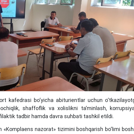
rt kafedrasi bo‘yicha abiturientlar uchun o‘tkazilayo
ochiqlik, shaffoflik va xolislikni ta’minlash, korrupsiy
ilaktik tadbir hamda davra suhbati tashkil etildi.
 «Komplaens nazorat» tizimini boshqarish bo‘limi boshl