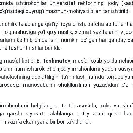
ida ishtirokchilar universitet rektorining ijodiy (kas
to‘g‘risidagi buyrug‘i mazmun-mohiyati bilan tanishtirildi.
chilik talablariga qat’iy rioya qilish, barcha abiturientl
 to‘qnashuviga yo‘l qo‘ymaslik, xizmat vazifalarini vijd
rlarni keltirib chiqarishi mumkin bo‘lgan har qanday xa
ha tushuntirishlar berildi.
g mas’ul kotibi
E. Toshmatov
, mas’ul kotib yordamchis
islar ham ishtirok etib, ijodiy imtihonlarni yuqori saviy
 baholashning adolatliligini ta’minlash hamda korrupsiya
rosasiz munosabatni shakllantirish yuzasidan o‘z fi
mtihonlarni belgilangan tartib asosida, xolis va shaf
aga qarshi siyosati talablariga qat’iy amal qilish ha
m vazifa ekani yana bir bor ta’kidlandi.