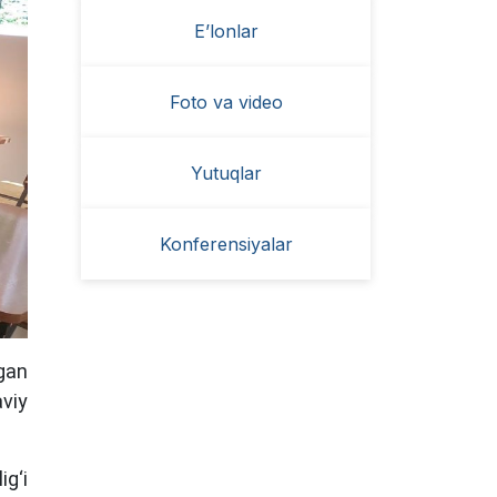
E’lonlar
Foto va video
Yutuqlar
Konferensiyalar
tgan
aviy
ig‘i