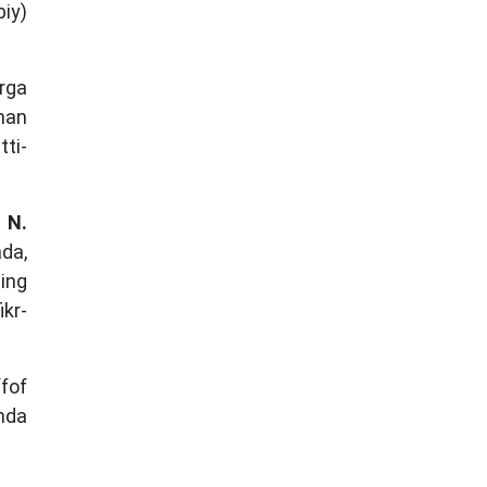
biy)
arga
onan
tti-
i
N.
ada,
ning
kr-
fof
mda