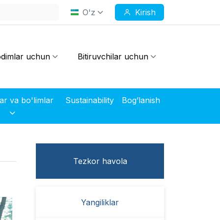
O'z
Kirish
dimlar uchun
Bitiruvchilar uchun
Markazlar va bo'limlar
Sustainability
Bog’lanish
Tezkor havola
Yangiliklar