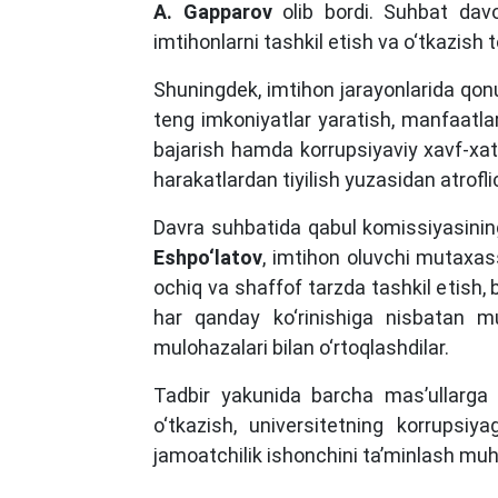
A. Gapparov
olib bordi. Suhbat davom
imtihonlarni tashkil etish va o‘tkazish 
Shuningdek, imtihon jarayonlarida qonun
teng imkoniyatlar yaratish, manfaatlar
bajarish hamda korrupsiyaviy xavf-xata
harakatlardan tiyilish yuzasidan atroflic
Davra suhbatida qabul komissiyasinin
Eshpo‘latov
, imtihon oluvchi mutaxass
ochiq va shaffof tarzda tashkil etish,
har qanday ko‘rinishiga nisbatan mu
mulohazalari bilan o‘rtoqlashdilar.
Tadbir yakunida barcha mas’ullarga i
o‘tkazish, universitetning korrupsiy
jamoatchilik ishonchini ta’minlash muhi