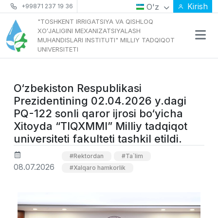
Kirish
O'z
+99871 237 19 36
"TOSHKENT IRRIGATSIYA VA QISHLOQ
XOʻJALIGINI MEXANIZATSIYALASH
MUHANDISLARI INSTITUTI" MILLIY TADQIQOT
UNIVERSITETI
O‘zbekiston Respublikasi
Prezidentining 02.04.2026 y.dagi
PQ-122 sonli qaror ijrosi bo‘yicha
Xitoyda “TIQXMMI” Milliy tadqiqot
universiteti fakulteti tashkil etildi.
#Rektordan
#Ta`lim
08.07.2026
#Xalqaro hamkorlik