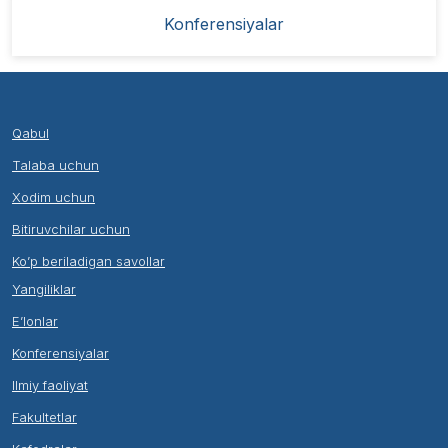
Konferensiyalar
Qabul
Talaba uchun
Xodim uchun
Bitiruvchilar uchun
Ko’p beriladigan savollar
Yangiliklar
E’lonlar
Konferensiyalar
Ilmiy faoliyat
Fakultetlar