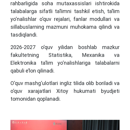
rahbarligida soha mutaxassislari ishtirokida
talabalarga sifatli ta’limni tashkil etish, ta’lim
yo‘nalishlar o‘quv rejalari, fanlar modullari va
sillabuslarning mazmuni muhokama qilindi va
tasdiqlandi.
2026-2027 o‘quv yilidan boshlab mazkur
fakultetning Statistika, Mexanika va
Elektronika ta’lim yo‘nalishlariga talabalarni
qabuli e’lon qilinadi.
O‘quv mashg‘ulotlari ingliz tilida olib boriladi va
o‘quv xarajatlari Xitoy hukumati byudjeti
tomonidan qoplanadi.