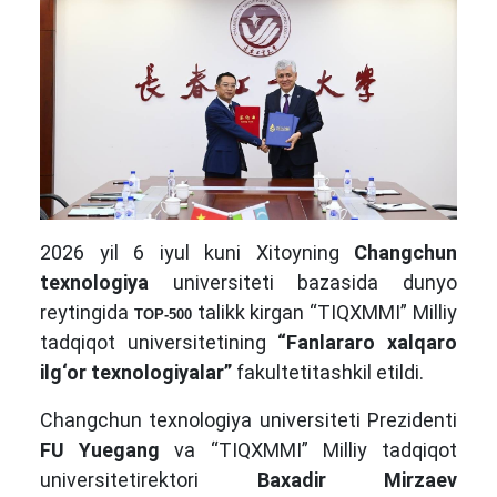
2026 yil 6 iyul kuni Xitoyning
Changchun
texnologiya
universiteti bazasida dunyo
reytingida
talikk kirgan “TIQXMMI” Milliy
TOP-500
tadqiqot universitetining
“Fanlararo xalqaro
ilg‘or texnologiyalar”
fakultetitashkil etildi.
Changchun texnologiya universiteti Prezidenti
FU Yuegang
va “TIQXMMI” Milliy tadqiqot
universitetirektori
Baxadir Mirzaev