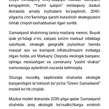
kengaytirish, “Yashil qalqon” mintaqaviy dasturi
doirasida amaliy loyihalarni ko‘paytirish, 2040-
yilgacha cho‘llanishga qarshi kurashish strategiyasini
ishlab chiqish tashabbuslari ilgari surildi.
Samarqand shahrining tarixiy-madaniy merosi, Buyuk
ipak yo‘lidagi o‘rni, xalqaro turizm markazi sifatidagi
salohiyati, strategik geografik joylashuvi hamda
mavjud suv va transport infratuzilmasini inobatga
olgan holda uni Markaziy Osiyoda ekologik barqaror,
iqlimga moslashgan va zamonaviy “yashil shahar”
namunasiga aylantirish nazarda tutilmoqda.
Shunga muvofiq, taqdimotda shaharlar ekologik
barqarorligini ta’minlash bo‘yicha “Green Samarkand”
modeli ko‘rib chiqildi.
Mazkur model doirasida 2030-yilga qadar Samarqand
shahrida aniq ekologik ko‘rsatkichlarga erishish