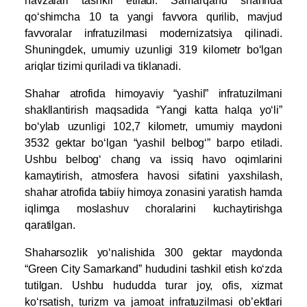
havzalari tashkil etiladi. Samarqand shahrida
qo‘shimcha 10 ta yangi favvora qurilib, mavjud
favvoralar infratuzilmasi modernizatsiya qilinadi.
Shuningdek, umumiy uzunligi 319 kilometr bo‘lgan
ariqlar tizimi quriladi va tiklanadi.
Shahar atrofida himoyaviy “yashil” infratuzilmani
shakllantirish maqsadida “Yangi katta halqa yo‘li”
bo‘ylab uzunligi 102,7 kilometr, umumiy maydoni
3532 gektar bo‘lgan “yashil belbog‘” barpo etiladi.
Ushbu belbog‘ chang va issiq havo oqimlarini
kamaytirish, atmosfera havosi sifatini yaxshilash,
shahar atrofida tabiiy himoya zonasini yaratish hamda
iqlimga moslashuv choralarini kuchaytirishga
qaratilgan.
Shaharsozlik yo‘nalishida 300 gektar maydonda
“Green City Samarkand” hududini tashkil etish ko‘zda
tutilgan. Ushbu hududda turar joy, ofis, xizmat
ko‘rsatish, turizm va jamoat infratuzilmasi ob’ektlari