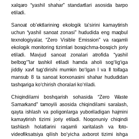
xalqaro “yashil shahar” standartlari asosida barpo
etiladi.
Sanoat ob’ektlarining ekologik ta’sirini kamaytirish
uchun “yashil sanoat zonasi” hududida eng maqbul
texnologiyalar, “Zero Visible Emission” va raqamli
ekologik monitoring tizimlari bosqichma-bosqich joriy
etiladi. Mavjud sanoat zonalari atrofida “yashil
belbog‘”lar tashkil etiladi hamda aholi sog‘lig‘iga
jiddiy xavf tug‘dirishi mumkin bo‘lgan I va II toifaga
mansub 8 ta sanoat korxonasini shahar hududidan
tashqariga ko‘chirish choralari ko‘riladi.
Chiqindilarni boshqarish sohasida “Zero Waste
Samarkand” tamoyili asosida chiqindilarni saralash,
qayta ishlash va poligonlarga yuboriladigan hajmini
kamaytirish tizimi joriy etiladi. Noqonuniy chiqindi
tashlash holatlarini raqamli xaritalash va foto-
videofiksatsiya qilish bo‘yicha axborot tizimi ishga