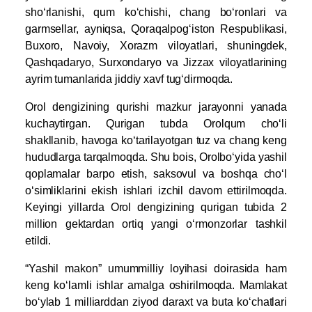
sho‘rlanishi, qum ko‘chishi, chang bo‘ronlari va
garmsellar, ayniqsa, Qoraqalpog‘iston Respublikasi,
Buxoro, Navoiy, Xorazm viloyatlari, shuningdek,
Qashqadaryo, Surxondaryo va Jizzax viloyatlarining
ayrim tumanlarida jiddiy xavf tug‘dirmoqda.
Orol dengizining qurishi mazkur jarayonni yanada
kuchaytirgan. Qurigan tubda Orolqum cho‘li
shakllanib, havoga ko‘tarilayotgan tuz va chang keng
hududlarga tarqalmoqda. Shu bois, Orolbo‘yida yashil
qoplamalar barpo etish, saksovul va boshqa cho‘l
o‘simliklarini ekish ishlari izchil davom ettirilmoqda.
Keyingi yillarda Orol dengizining qurigan tubida 2
million gektardan ortiq yangi o‘rmonzorlar tashkil
etildi.
“Yashil makon” umummilliy loyihasi doirasida ham
keng ko‘lamli ishlar amalga oshirilmoqda. Mamlakat
bo‘ylab 1 milliarddan ziyod daraxt va buta ko‘chatlari