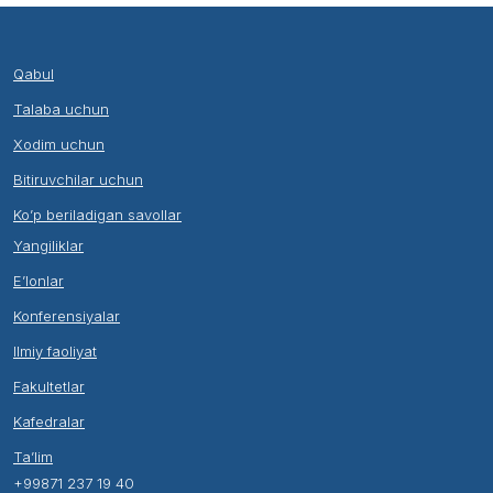
Qabul
Talaba uchun
Xodim uchun
Bitiruvchilar uchun
Ko’p beriladigan savollar
Yangiliklar
E’lonlar
Konferensiyalar
Ilmiy faoliyat
Fakultetlar
Kafedralar
Ta’lim
+99871 237 19 40