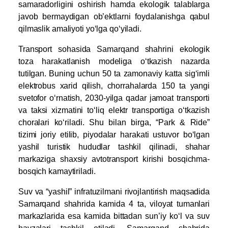
samaradorligini oshirish hamda ekologik talablarga
javob bermaydigan ob’ektlarni foydalanishga qabul
qilmaslik amaliyoti yo‘lga qo‘yiladi.
Transport sohasida Samarqand shahrini ekologik
toza harakatlanish modeliga o‘tkazish nazarda
tutilgan. Buning uchun 50 ta zamonaviy katta sig‘imli
elektrobus xarid qilish, chorrahalarda 150 ta yangi
svetofor o‘rnatish, 2030-yilga qadar jamoat transporti
va taksi xizmatini to‘liq elektr transportiga o‘tkazish
choralari ko‘riladi. Shu bilan birga, “Park & Ride”
tizimi joriy etilib, piyodalar harakati ustuvor bo‘lgan
yashil turistik hududlar tashkil qilinadi, shahar
markaziga shaxsiy avtotransport kirishi bosqichma-
bosqich kamaytiriladi.
Suv va “yashil” infratuzilmani rivojlantirish maqsadida
Samarqand shahrida kamida 4 ta, viloyat tumanlari
markazlarida esa kamida bittadan sun’iy ko‘l va suv