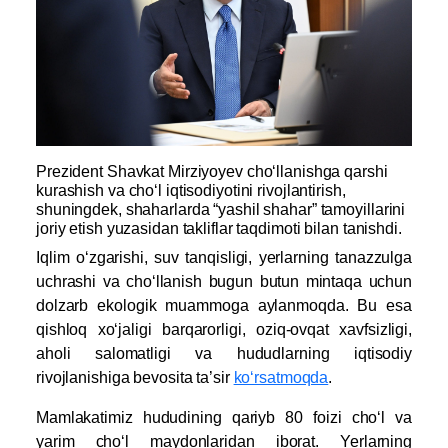
Prezident Shavkat Mirziyoyev cho‘llanishga qarshi
kurashish va cho‘l iqtisodiyotini rivojlantirish,
shuningdek, shaharlarda “yashil shahar” tamoyillarini
joriy etish yuzasidan takliflar taqdimoti bilan tanishdi.
Iqlim o‘zgarishi, suv tanqisligi, yerlarning tanazzulga
uchrashi va cho‘llanish bugun butun mintaqa uchun
dolzarb ekologik muammoga aylanmoqda. Bu esa
qishloq xo‘jaligi barqarorligi, oziq-ovqat xavfsizligi,
aholi salomatligi va hududlarning iqtisodiy
rivojlanishiga bevosita ta’sir
ko‘rsatmoqda
.
Mamlakatimiz hududining qariyb 80 foizi cho‘l va
yarim cho‘l maydonlaridan iborat. Yerlarning