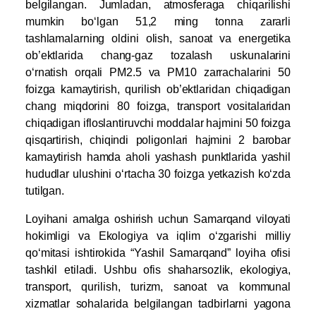
belgilangan. Jumladan, atmosferaga chiqarilishi
mumkin bo‘lgan 51,2 ming tonna zararli
tashlamalarning oldini olish, sanoat va energetika
ob’ektlarida chang-gaz tozalash uskunalarini
o‘rnatish orqali PM2.5 va PM10 zarrachalarini 50
foizga kamaytirish, qurilish ob’ektlaridan chiqadigan
chang miqdorini 80 foizga, transport vositalaridan
chiqadigan ifloslantiruvchi moddalar hajmini 50 foizga
qisqartirish, chiqindi poligonlari hajmini 2 barobar
kamaytirish hamda aholi yashash punktlarida yashil
hududlar ulushini o‘rtacha 30 foizga yetkazish ko‘zda
tutilgan.
Loyihani amalga oshirish uchun Samarqand viloyati
hokimligi va Ekologiya va iqlim o‘zgarishi milliy
qo‘mitasi ishtirokida “Yashil Samarqand” loyiha ofisi
tashkil etiladi. Ushbu ofis shaharsozlik, ekologiya,
transport, qurilish, turizm, sanoat va kommunal
xizmatlar sohalarida belgilangan tadbirlarni yagona