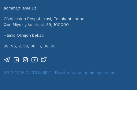
admin@tiiame.uz
O’zbekiston Respublikasi, Toshkent shahar
Qori Niyoziy ko'chasi, 39, 100000
Hamid Olimjon bekati
89, 95, 2, 58, 88, 17, 38, 98
2017-2026 © “TIQXMMI” - Barcha huquqlar himoyalangan