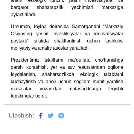
shahri ekologik turizm, yashil investitsiyalar va
barqaror shaharsozlik yechimlari markaziga
aylantiriladi.
Umuman, loyiha doirasida Samarqandni “Markaziy
Osiyoning yashil investitsiyalar va innovatsiyalar
poytaxti” sifatida shakllantirish uchun tashkiliy,
moliyaviy va amaliy asoslar yaratiladi.
Prezidentimiz takliflarni ma’qullab, cho‘llanishga
qarshi kurashish, yer va suv resurslaridan oqilona
foydalanish, shaharsozlikda ekologik talablarni
kuchaytirish va aholi uchun sog‘lom muhit yaratish
masalalari yuzasidan mutasaddilarga tegishli
topshiriqlar berdi.
Ulashish: