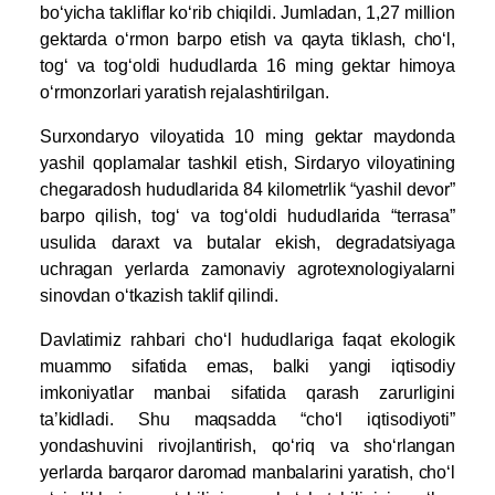
bo‘yicha takliflar ko‘rib chiqildi. Jumladan, 1,27 million
gektarda o‘rmon barpo etish va qayta tiklash, cho‘l,
tog‘ va tog‘oldi hududlarda 16 ming gektar himoya
o‘rmonzorlari yaratish rejalashtirilgan.
Surxondaryo viloyatida 10 ming gektar maydonda
yashil qoplamalar tashkil etish, Sirdaryo viloyatining
chegaradosh hududlarida 84 kilometrlik “yashil devor”
barpo qilish, tog‘ va tog‘oldi hududlarida “terrasa”
usulida daraxt va butalar ekish, degradatsiyaga
uchragan yerlarda zamonaviy agrotexnologiyalarni
sinovdan o‘tkazish taklif qilindi.
Davlatimiz rahbari cho‘l hududlariga faqat ekologik
muammo sifatida emas, balki yangi iqtisodiy
imkoniyatlar manbai sifatida qarash zarurligini
ta’kidladi. Shu maqsadda “cho‘l iqtisodiyoti”
yondashuvini rivojlantirish, qo‘riq va sho‘rlangan
yerlarda barqaror daromad manbalarini yaratish, cho‘l