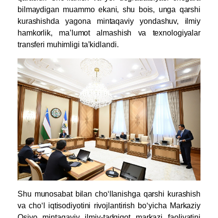
bilmaydigan muammo ekani, shu bois, unga qarshi
kurashishda yagona mintaqaviy yondashuv, ilmiy
hamkorlik, ma’lumot almashish va texnologiyalar
transferi muhimligi ta’kidlandi.
Shu munosabat bilan cho‘llanishga qarshi kurashish
va cho‘l iqtisodiyotini rivojlantirish bo‘yicha Markaziy
Osiyo mintaqaviy ilmiy-tadqiqot markazi faoliyatini