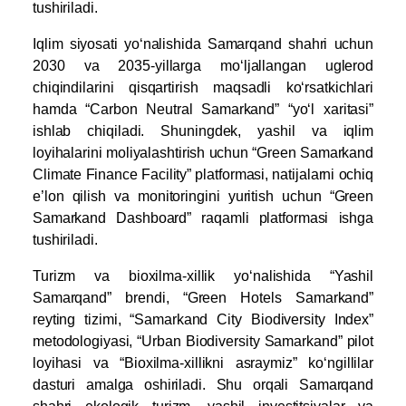
tushiriladi.
Iqlim siyosati yo‘nalishida Samarqand shahri uchun
2030 va 2035-yillarga mo‘ljallangan uglerod
chiqindilarini qisqartirish maqsadli ko‘rsatkichlari
hamda “Carbon Neutral Samarkand” “yo‘l xaritasi”
ishlab chiqiladi. Shuningdek, yashil va iqlim
loyihalarini moliyalashtirish uchun “Green Samarkand
Climate Finance Facility” platformasi, natijalarni ochiq
e’lon qilish va monitoringini yuritish uchun “Green
Samarkand Dashboard” raqamli platformasi ishga
tushiriladi.
Turizm va bioxilma-xillik yo‘nalishida “Yashil
Samarqand” brendi, “Green Hotels Samarkand”
reyting tizimi, “Samarkand City Biodiversity Index”
metodologiyasi, “Urban Biodiversity Samarkand” pilot
loyihasi va “Bioxilma-xillikni asraymiz” ko‘ngillilar
dasturi amalga oshiriladi. Shu orqali Samarqand