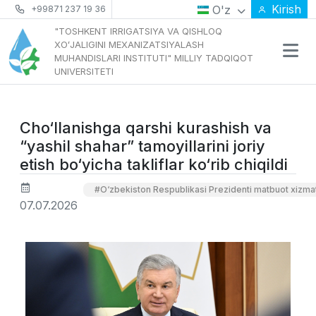
Kirish
O'z
+99871 237 19 36
"TOSHKENT IRRIGATSIYA VA QISHLOQ
XOʻJALIGINI MEXANIZATSIYALASH
MUHANDISLARI INSTITUTI" MILLIY TADQIQOT
UNIVERSITETI
Cho‘llanishga qarshi kurashish va
“yashil shahar” tamoyillarini joriy
etish bo‘yicha takliflar ko‘rib chiqildi
#O‘zbekiston Respublikasi Prezidenti matbuot xizmati
07.07.2026