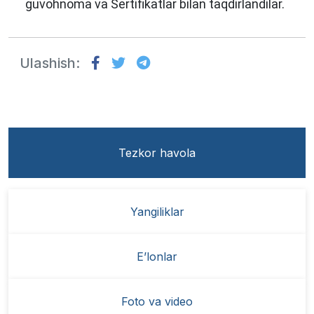
guvohnoma
va
Sertifikat
lar
bilan taqdirlandilar.
Ulashish:
Tezkor havola
Yangiliklar
E’lonlar
Foto va video