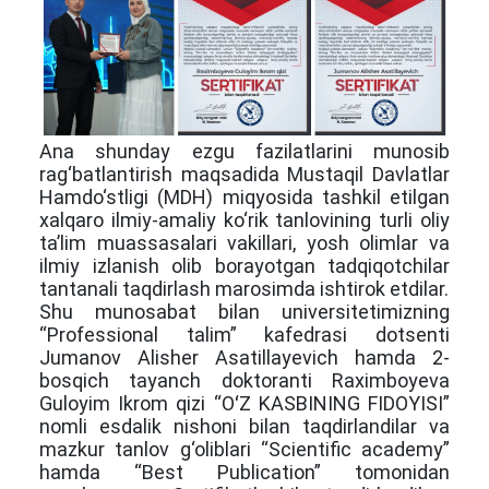
Ana shunday ezgu fazilatlarini munosib
rag‘batlantirish maqsadida Mustaqil Davlatlar
Hamdo‘stligi (MDH) miqyosida tashkil etilgan
xalqaro ilmiy-amaliy ko‘rik tanlovining turli oliy
ta’lim muassasalari vakillari, yosh olimlar va
ilmiy izlanish olib borayotgan tadqiqotchilar
tantanali taqdirlash marosimda ishtirok etdilar.
Shu munosabat bilan universitetimizning
“Professional talim” kafedrasi dotsenti
Jumanov Alisher Asatillayevich hamda 2-
bosqich tayanch doktoranti Raximboyeva
Guloyim Ikrom qizi “OʻZ KASBINING FIDOYISI”
nomli esdalik nishoni bilan taqdirlandilar va
m
azkur tanlov g‘oliblari “Scientific academy”
hamda “Best Publication” tomonidan