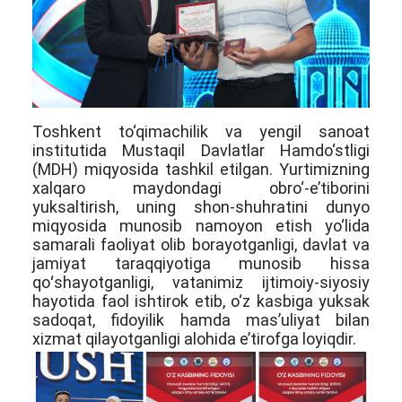
Toshkent to‘qimachilik va yengil sanoat
institutida Mustaqil Davlatlar Hamdo‘stligi
(MDH)
miqyosida tashkil etilgan
.
Yurtimizning
xalqaro maydondagi obro‘-e’tiborini
yuksaltirish, uning shon-shuhratini dunyo
miqyosida munosib namoyon etish yo‘lida
samarali faoliyat olib borayotganligi, davlat va
jamiyat taraqqiyotiga munosib hissa
qoʻshayotganligi, vatanimiz ijtimoiy-siyosiy
hayotida faol ishtirok etib, o‘z kasbiga yuksak
sadoqat, fidoyilik hamda mas’uliyat bilan
xizmat qilayotganligi alohida e’tirofga loyiqdir.