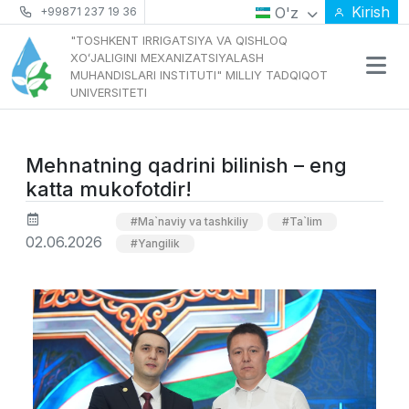
Kirish
O'z
+99871 237 19 36
"TOSHKENT IRRIGATSIYA VA QISHLOQ
XOʻJALIGINI MEXANIZATSIYALASH
MUHANDISLARI INSTITUTI" MILLIY TADQIQOT
UNIVERSITETI
Mehnatning qadrini bilinish – eng
katta mukofotdir!
#Ma`naviy va tashkiliy
#Ta`lim
02.06.2026
#Yangilik