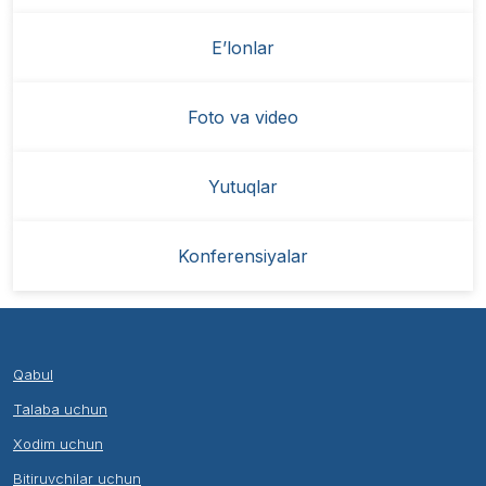
E’lonlar
Foto va video
Yutuqlar
Konferensiyalar
Qabul
Talaba uchun
Xodim uchun
Bitiruvchilar uchun