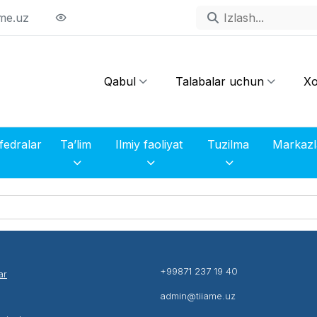
me.uz
Qabul
Talabalar uchun
Xo
fedralar
Ta’lim
Ilmiy faoliyat
Tuzilma
+99871 237 19 40
ar
admin@tiiame.uz