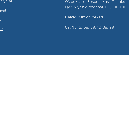
siyalar
O’zbekiston Respublikasi, Toshken
Qori Niyoziy ko'chasi, 39, 100000
liyat
Hamid Olimjon bekati
ar
89, 95, 2, 58, 88, 17, 38, 98
ar