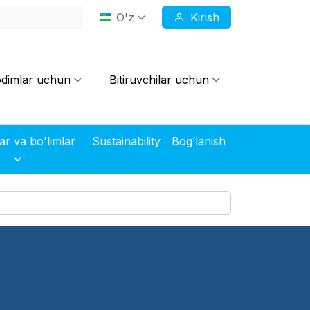
O'z
Kirish
dimlar uchun
Bitiruvchilar uchun
Markazlar va bo'limlar
Sustainability
Bog’lanish