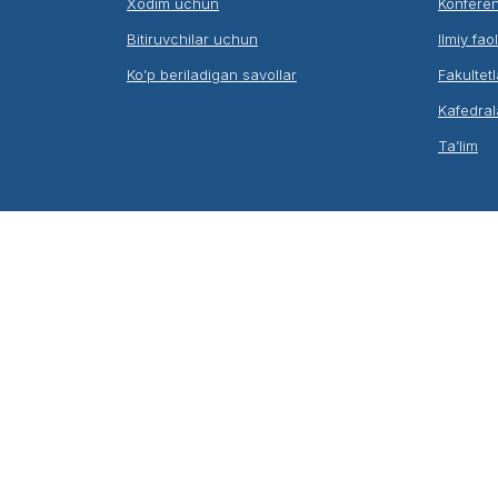
Xodim uchun
Konferen
Bitiruvchilar uchun
Ilmiy fao
Ko’p beriladigan savollar
Fakultetl
Kafedral
Ta’lim