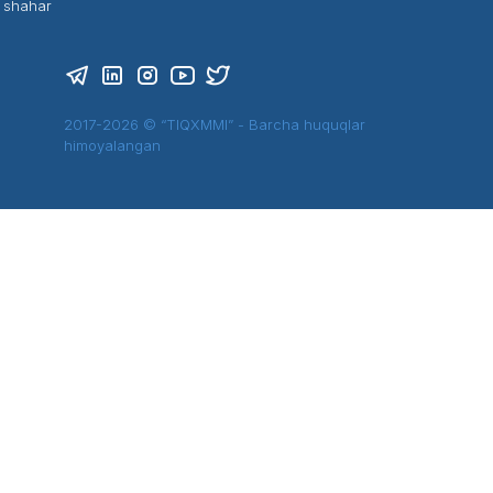
t shahar
2017-2026 © “TIQXMMI” - Barcha huquqlar
himoyalangan