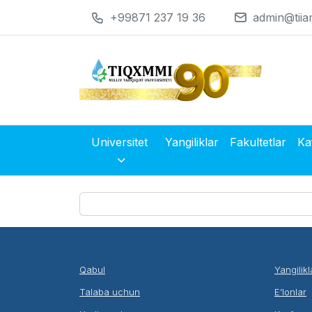
+99871 237 19 36
admin@tiia
Universitet
Yangiliklar
Fakultetlar
Ka
Qabul
Yangilikl
Talaba uchun
E’lonlar