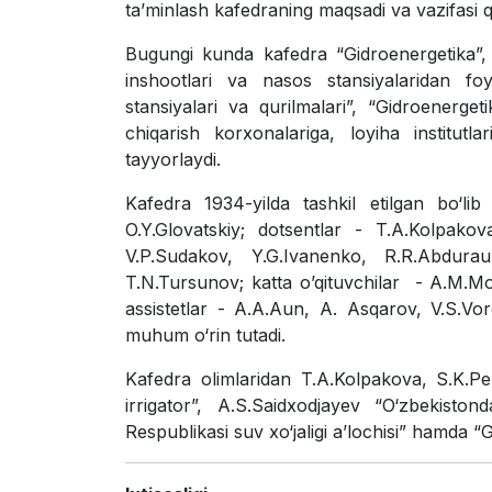
ta’minlash kafedraning maqsadi va vazifasi qi
Bugungi kunda kafedra “Gidroenergetika”, “I
inshootlari va nasos stansiyalaridan fo
stansiyalari va qurilmalari”, “Gidroenerget
chiqarish korxonalariga, loyiha institut
tayyorlaydi.
Kafedra 1934-yilda tashkil etilgan bo‘l
O.Y.Glovatskiy; dotsentlar - T.A.Kolpakov
V.P.Sudakov, Y.G.Ivanenko, R.R.Abdura
T.N.Tursunov; katta o’qituvchilar - A.M.M
assistetlar - A.A.Aun, A. Asqarov, V.S.Voro
muhum o‘rin tutadi.
Kafedra olimlaridan T.A.Kolpakova, S.K.P
irrigator”, A.S.Saidxodjayev “O‘zbekist
Respublikasi suv xo‘jaligi a’lochisi” hamda “G