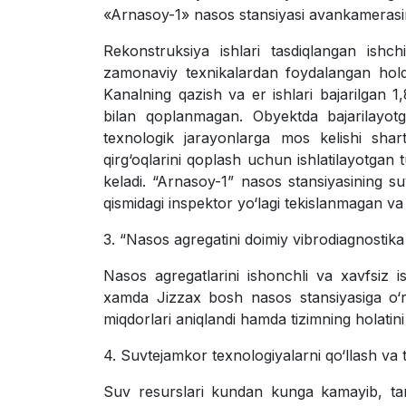
«Arnasoy-1» nasos stansiyasi avankamerasin
Rekonstruksiya ishlari tasdiqlangan ishc
zamonaviy texnikalardan foydalangan holda
Kanalning qazish va
е
r ishlari bajarilgan
bilan qoplanmagan. Obyektda bajarilayotga
texnologik jarayonlarga mos kelishi shar
qirg‘oqlarini qoplash uchun ishlatilayotgan 
keladi. “Arnasoy-1” nasos stansiyasining s
qismidagi inspektor yo‘lagi tekislanmagan 
3. “Nasos agregatini doimiy vibrodiagnostika qi
Nasos agregatlarini ishonchli va xavfsiz ish
xamda Jizzax bosh nasos stansiyasiga o‘rn
miqdorlari aniqlandi hamda tizimning holatini 
4. Suvtejamkor texnologiyalarni qo‘llash va t
Suv resurslari kundan kunga kamayib, tanq