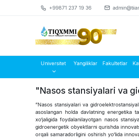
+99871 237 19 36
admin@tiia
Universitet
Yangiliklar
Fakultetlar
Ka
"Nasos stansiyalari va gi
”
Nasos stansiyalari va gidroelektrostansiya
asoslangan holda davlatning energetika tar
xo‘jaligida foydalanilayotgan nasos stansiya
gidroenergetik obyektlarni qurishda innovat
orqali samaradorligini oshirish yo‘lida innova