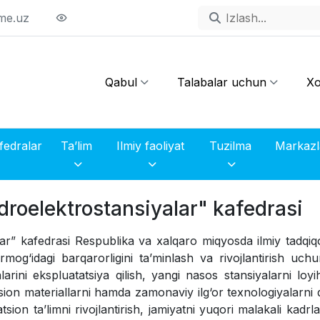
me.uz
Qabul
Talabalar uchun
Xo
fedralar
Ta’lim
Ilmiy faoliyat
Tuzilma
droelektrostansiyalar" kafedrasi
lar” kafedrasi Respublika va xalqaro miqyosda ilmiy tadqiq
mog‘idagi barqarorligini ta’minlash va rivojlantirish uch
larini ekspluatatsiya qilish, yangi nasos stansiyalarni loyi
sion materiallarni hamda zamonaviy ilg‘or texnologiyalarni 
tsion ta’limni rivojlantirish, jamiyatni yuqori malakali kadrla