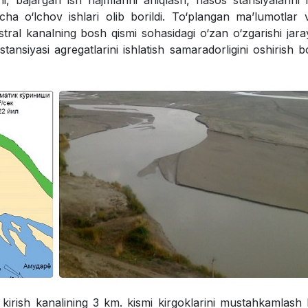
ni, bajargan ish hajmlarini aniqlash, nasos stansiyalarini 
icha o‘lchov ishlari olib borildi. To‘plangan ma’lumotlar 
stral kanalning bosh qismi sohasidagi o‘zan o‘zgarishi jara
tansiyasi agregatlarini ishlatish samaradorligini oshirish b
 kirish kanalining 3 km. kismi kirgoklarini mustahkamlas