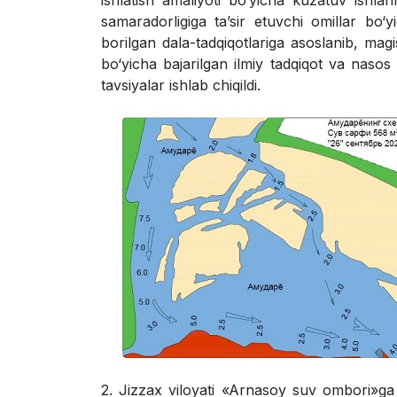
ishlatish amaliyoti bo‘yicha kuzatuv ishlari
samaradorligiga ta’sir etuvchi omillar bo‘y
borilgan dala-tadqiqotlariga asoslanib, magi
bo‘yicha bajarilgan ilmiy tadqiqot va nasos s
tavsiyalar ishlab chiqildi.
2. Jizzax viloyati «Arnasoy suv ombori»ga