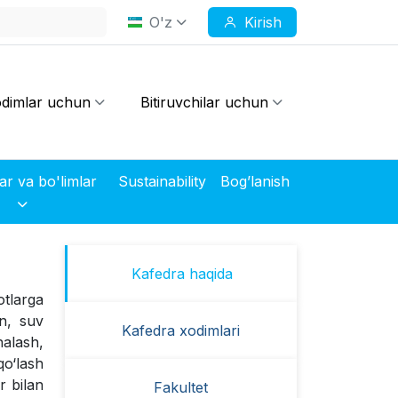
O'z
Kirish
dimlar uchun
Bitiruvchilar uchun
Markazlar va bo'limlar
Sustainability
Bog’lanish
Kafedra haqida
otlarga
un, suv
Kafedra xodimlari
halash,
qo‘lash
r bilan
Fakultet