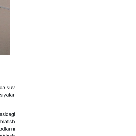
ida suv
siyalar
asidagi
hlatish
adlarni