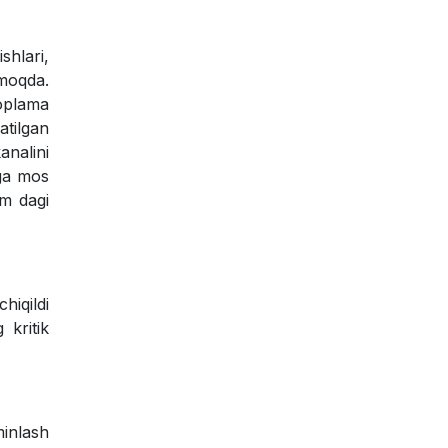
ishlari,
lmoqda.
qoplama
atilgan
analini
aga mos
km dagi
hiqildi
 kritik
minlash