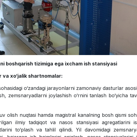
tni boshqarish tizimiga ega ixcham ish stansiyasi
 va xo‘jalik shartnomalar:
h sohasidagi o‘zandagi jarayonlarni zamonaviy dasturlar asos
ash, zemsnaryadlarni joylashish o‘rnini tanlash bo‘yicha tav
v olish nuqtasi hamda magistral kanalning bosh qismi soh
ilgan ilmiy tadqiqot va nasos stansiyasi agregatlarini is
arini to‘plash va tahlil qilindi. Yil davomidagi zemsnary