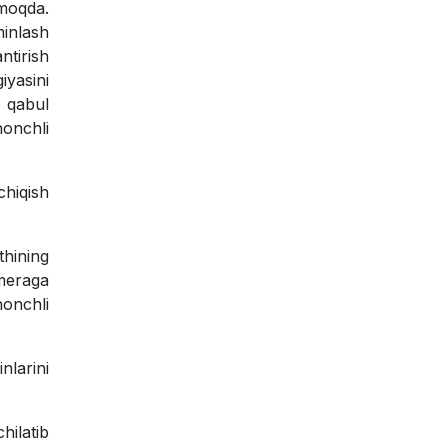
moqda.
minlash
ntirish
iyasini
i qabul
honchli
chiqish
thining
ameraga
honchli
nlarini
ilatib