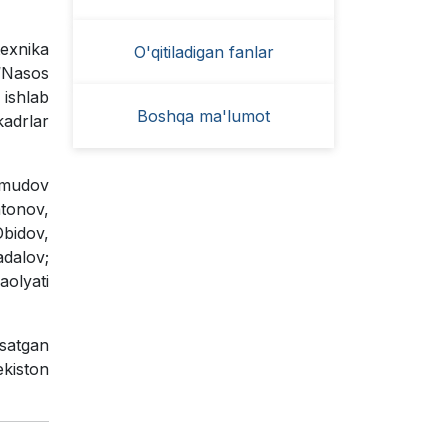
texnika
O'qitiladigan fanlar
“Nasos
 ishlab
Boshqa ma'lumot
adrlar
xmudov
atonov,
bidov,
adalov;
aolyati
satgan
kiston