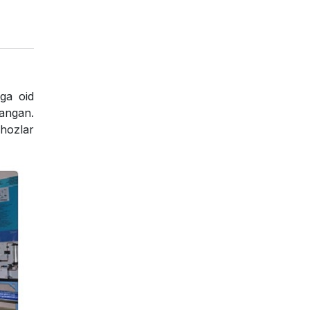
aga oid
langan.
ihozlar