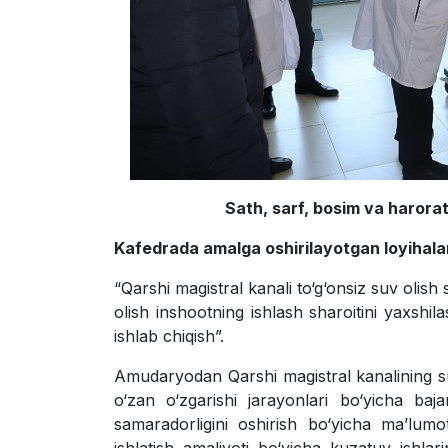
Sath, sarf, bosim va harora
Kafedrada amalga oshirilayotgan loyihalar
“Qarshi magistral kanali to‘g‘onsiz suv olis
olish inshootning ishlash sharoitini yaxshil
ishlab chiqish”.
Amudaryodan Qarshi magistral kanalining su
o‘zan o‘zgarishi jarayonlari bo‘yicha bajar
samaradorligini oshirish bo‘yicha ma’lumotl