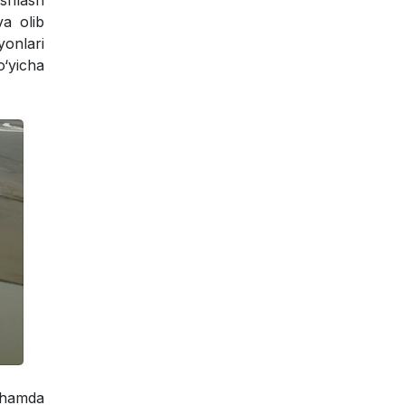
ishlash
va olib
yonlari
o‘yicha
h hamda