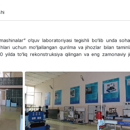
shi
mashinalar” o‘quv laboratoriyasi tegishli bo‘lib unda soh
shlari uchun mo‘ljallangan qurilma va jihozlar bilan tamin
0 yilda to‘liq rekonstruksiya qilingan va eng zamonaviy j