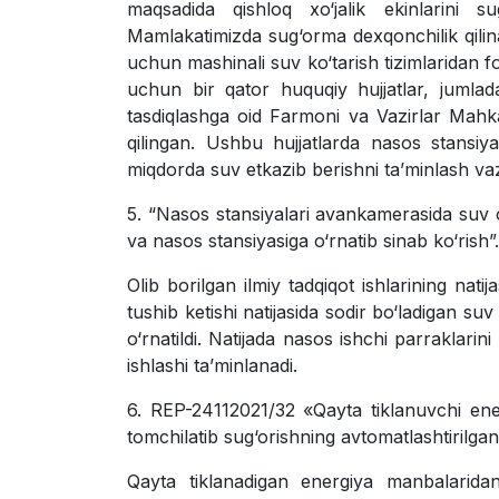
maqsadida qishloq xo‘jalik ekinlarini s
Mamlakatimizda sug‘orma dexqonchilik qilina
uchun mashinali suv ko‘tarish tizimlaridan fo
uchun bir qator huquqiy hujjatlar, jumla
tasdiqlashga oid Farmoni va Vazirlar Mahkam
qilingan. Ushbu hujjatlarda nasos stansiy
miqdorda suv еtkazib berishni ta’minlash vazi
5. “Nasos stansiyalari avankamerasida suv o‘r
va nasos stansiyasiga o‘rnatib sinab ko‘rish”.
Olib borilgan ilmiy tadqiqot ishlarining na
tushib ketishi natijasida sodir bo‘ladigan su
o‘rnatildi. Natijada nasos ishchi parraklarini
ishlashi ta’minlanadi.
6. REP-24112021/32 «Qayta tiklanuvchi ener
tomchilatib sug‘orishning avtomatlashtirilgan
Qayta tiklanadigan energiya manbalaridan