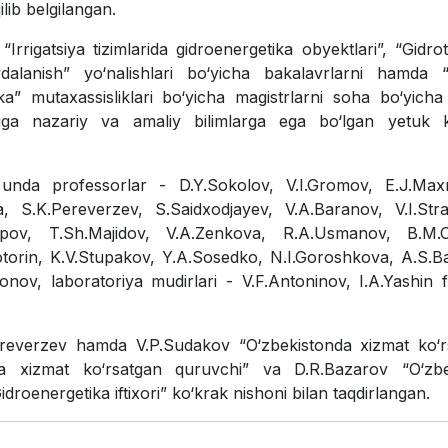
lib belgilangan.
rrigatsiya tizimlarida gidroenergetika obyektlari”, “Gidro
ydalanish” yo‘nalishlari bo‘yicha bakalavrlarni hamda 
ika” mutaxassisliklari bo‘yicha magistrlarni soha bo‘yicha
lariga nazariy va amaliy bilimlarga ega bo‘lgan yеtuk k
ib unda professorlar - D.Y.Sokolov, V.I.Gromov, E.J.Ma
a, S.K.Pereverzev, S.Saidxodjayev, V.A.Baranov, V.I.Str
upov, T.Sh.Majidov, V.A.Zenkova, R.A.Usmanov, B.M.O
otorin, K.V.Stupakov, Y.A.Sosedko, N.I.Goroshkova, A.S.B
nov, laboratoriya mudirlari - V.F.Antoninov, I.A.Yashin f
ereverzev hamda V.P.Sudakov “O‘zbekistonda xizmat ko‘r
onda xizmat ko‘rsatgan quruvchi” va D.R.Bazarov “O‘zbe
idroenergetika iftixori” ko‘krak nishoni bilan taqdirlangan.