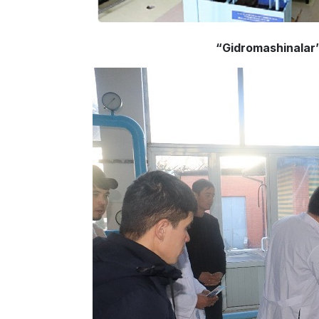
“Gidromashinalar”