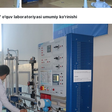
 o‘quv laboratoriyasi umumiy ko‘rinishi