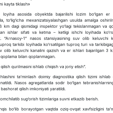
i kayta tiklash»
hi loyiha asosida obyektda bajarilishi lozim bo‘lgan
е
r 
, to‘lig‘icha mexanizatsiyalashgan usulda amalga oshiri
 1,8 km dagi qismidagi inspektor yo‘lagi tekislanmagan va 
n ishlar sifati va ketma – ketligi ishchi loyihada ko‘rs
t. “Arnasoy-1” nasos stansiyasining suv olib keluvchi k
tuproq tarkibi loyihada ko‘rsatilgan tuproq turi va tarkibig
uv olib keluvchi kanalini qazish va
е
r ishlari bajarilgan 3 
va qoplama bilan qoplanmagan.
lish qurilmasini ishlab chiqish va joriy etish”.
lashini ta’minlash doimiy diagnostika qilish tizimi ishlab c
atildi.
Nasos agregatlarida sodir bo‘lgan tebranishlarning
bashorat qilish imkoniyati yaratildi.
omchilatib sug‘orish tizimlariga suvni еtkazib berish.
is bo‘lib borayotgan vaqtda oziq-ovqat xavfsizligini ta’