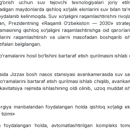
ug‘orish uchun suv tejovchi texnologiyalari joriy etil
digan maydonlarda qishloq xo‘jalik ekinlarini suv bilan ta’
ydalanib kelinmoqda. Suv xo‘jaligini raqamlashtirishni rivojla
dan, Prezidentning «Raqamli O‘zbekiston — 2030» strateg
asining qishloq xo‘jaligini raqamlashtirishga oid qarorlar
alarini raqamlashtirish va ularni masofadan boshqarib is
falari belgilangan.
amalarini hosil bo‘lishini bartaraf etish qurilmasini ishlab 
tijasida Jizzax bosh nasos stansiyasi avankamerasida suv sa
v o‘ramalarini bartaraf etish qurilmasi ishlab chiqilib, avank
 kavitatsiya rejimida ishlashining oldi olinib, uzoq muddat is
giya manbalaridan foydalangan holda qishloq xo‘jaligi eki
 tizimi»
 foydalangan holda, avtomatlashtirilgan kompleks tomch