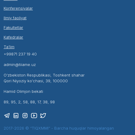
Konferensiyalar
Ilmiy faoliyat
Fakultetlar
Kafedralar
Ta’lim
+99871 237 19 40
admin@tiiame.uz
O’zbekiston Respublikasi, Toshkent shahar
Qori Niyoziy ko'chasi, 39, 100000
Hamid Olimjon bekati
89, 95, 2, 58, 88, 17, 38, 98
2017-2026 © “TIQXMMI” - Barcha huquqlar himoyalangan