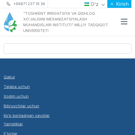
Kirish
O'z
+99871 237 19 36
"TOSHKENT IRRIGATSIYA VA QISHLOQ
XOʻJALIGINI MEXANIZATSIYALASH
MUHANDISLARI INSTITUTI" MILLIY TADQIQOT
UNIVERSITETI
Qabul
Talaba uchun
Xodim uchun
Bitiruvchilar uchun
Ko’p beriladigan savollar
Yangiliklar
E’lonlar