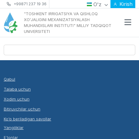
Kirish
O'z
+99871 237 19 36
"TOSHKENT IRRIGATSIYA VA QISHLOQ
XOʻJALIGINI MEXANIZATSIYALASH
MUHANDISLARI INSTITUTI" MILLIY TADQIQOT
UNIVERSITETI
Qabul
Talaba uchun
Xodim uchun
Bitiruvchilar uchun
Ko’p beriladigan savollar
Yangiliklar
E’lonlar