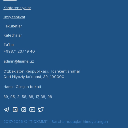
Konferensiyalar
Ilmiy faoliyat
Fakultetlar
Kafedralar
Ta’lim
+99871 237 19 40
admin@tiiame.uz
O’zbekiston Respublikasi, Toshkent shahar
Qori Niyoziy ko'chasi, 39, 100000
Hamid Olimjon bekati
89, 95, 2, 58, 88, 17, 38, 98
2017-2026 © “TIQXMMI” - Barcha huquqlar himoyalangan