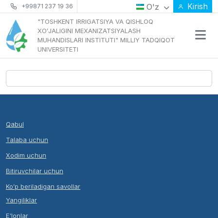
Kirish
O'z
+99871 237 19 36
"TOSHKENT IRRIGATSIYA VA QISHLOQ
XOʻJALIGINI MEXANIZATSIYALASH
MUHANDISLARI INSTITUTI" MILLIY TADQIQOT
UNIVERSITETI
Qabul
Talaba uchun
Xodim uchun
Bitiruvchilar uchun
Ko’p beriladigan savollar
Yangiliklar
E’lonlar