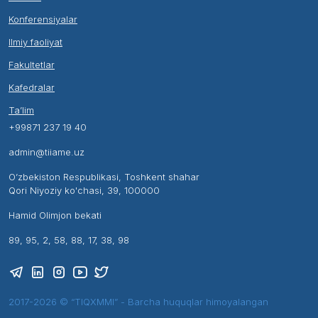
Konferensiyalar
Ilmiy faoliyat
Fakultetlar
Kafedralar
Ta’lim
+99871 237 19 40
admin@tiiame.uz
O’zbekiston Respublikasi, Toshkent shahar
Qori Niyoziy ko'chasi, 39, 100000
Hamid Olimjon bekati
89, 95, 2, 58, 88, 17, 38, 98
2017-2026 © “TIQXMMI” - Barcha huquqlar himoyalangan