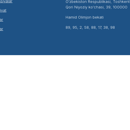
siyalar
O’zbekiston Respublikasi, Toshken
Qori Niyoziy ko'chasi, 39, 100000
liyat
Hamid Olimjon bekati
ar
89, 95, 2, 58, 88, 17, 38, 98
ar