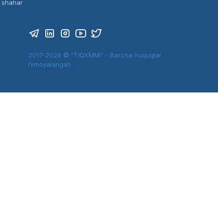
t shahar
2017-2026 © “TIQXMMI” - Barcha huquqlar
himoyalangan