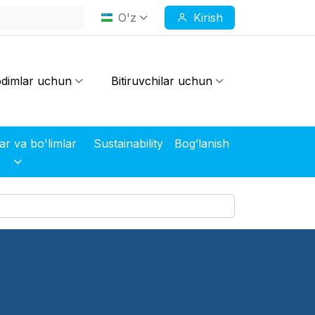
O'z
Kirish
dimlar uchun
Bitiruvchilar uchun
Markazlar va bo'limlar
Sustainability
Bog’lanish