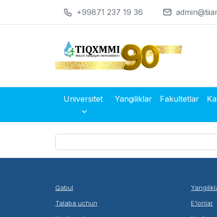
+99871 237 19 36
admin@tiia
Universitet
Yangiliklar
Fakultetlar
Ka
Qabul
Yangilikl
Talaba uchun
E’lonlar