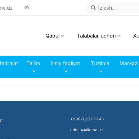
me.uz
Qabul
Talabalar uchun
Xo
fedralar
Ta’lim
Ilmiy faoliyat
Tuzilma
+99871 237 19 40
ar
admin@tiiame.uz