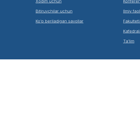
Xodim uchun
Konferen
Bitiruvchilar uchun
Ilmiy fao
Ko’p beriladigan savollar
Fakultetl
Kafedral
Ta’lim