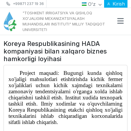
Kirish
O'z
+99871 237 19 36
"TOSHKENT IRRIGATSIYA VA QISHLOQ
XOʻJALIGINI MEXANIZATSIYALASH
MUHANDISLARI INSTITUTI" MILLIY TADQIQOT
UNIVERSITETI
Koreya Respublikasining HADA
kompaniyasi bilan xalqaro biznes
hamkorligi loyihasi
Project maqsadi: Bugungi kunda qishloq
xo'jaligi mahsulotlari etishtirishda kichik fermer
xo'jaliklari uchun kichik xajmdagi texnikalarni
zamonaviy tendentsiyalarni o'rganga xolda ishlab
chiqarishni tashkil etish. Institut xudida texnopark
tashkil etish. Ilmiy xodimlar va o'quvchilarning
Koreya Respublikasining etakchi qishloq xo'jaligi
texnikalarini ishlab chiqaradigan korxonalarida
sifatli ishlab chiqarish.