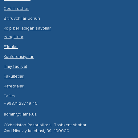
Xodim uchun
Bitiruvchilar uchun
Ko’p beriladigan savollar
Yangiliklar
E’lonlar
Konferensiyalar
Ilmiy faoliyat
Fakultetlar
Kafedralar
Ta’lim
+99871 237 19 40
admin@tiiame.uz
O’zbekiston Respublikasi, Toshkent shahar
Qori Niyoziy ko'chasi, 39, 100000