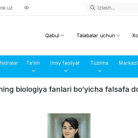
me.uz
Qabul
Talabalar uchun
Xo
fedralar
Ta’lim
Ilmiy faoliyat
Tuzilma
ng biologiya fanlari bo‘yicha falsafa do