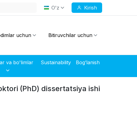
O'z
Kirish
dimlar uchun
Bitiruvchilar uchun
Markazlar va bo'limlar
Sustainability
Bog’lanish
ktori (PhD) dissertatsiya ishi