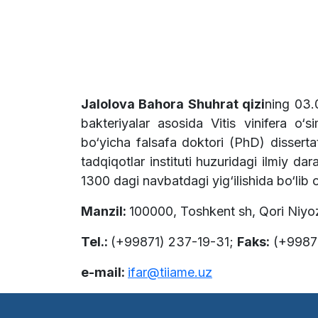
Jalolova Bahora Shuhrat qizi
ning 03.
bakteriyalar asosida Vitis vinifera o‘s
bo‘yicha falsafa doktori (PhD) dissert
tadqiqotlar instituti huzuridagi ilmiy 
1300 dagi navbatdagi yig‘ilishida bo‘lib 
Manzil:
100000, Toshkent sh, Qori Niyoz
Tel.:
(+99871) 237-19-31;
Faks:
(+9987
e-mail:
ifar@tiiame.uz