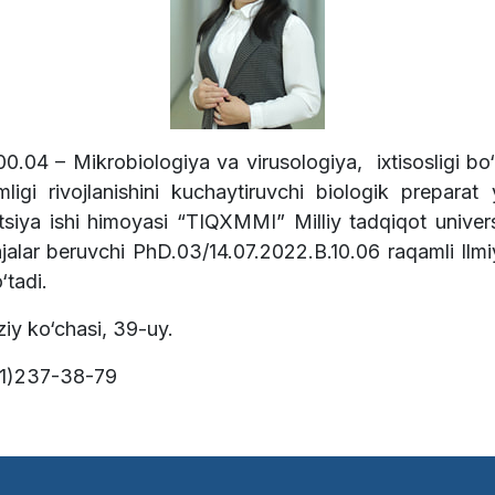
00.04 – Mikrobiologiya va virusologiya, ixtisosligi bo
imligi rivojlanishini kuchaytiruvchi biologik preparat
atsiya ishi himoyasi “TIQXMMI” Milliy tadqiqot univer
darajalar beruvchi PhD.03/14.07.2022.B.10.06 raqamli I
o‘tadi.
iy ko‘chasi, 39-uy.
1)237-38-79