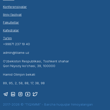
Konferensiyalar
Ilmiy faoliyat
Fakultetlar
Kafedralar
Ta’lim
+99871 237 19 40
admin@tiiame.uz
O’zbekiston Respublikasi, Toshkent shahar
Qori Niyoziy ko'chasi, 39, 100000
Hamid Olimjon bekati
89, 95, 2, 58, 88, 17, 38, 98
2017-2026 © “TIQXMMI” - Barcha huquqlar himoyalangan