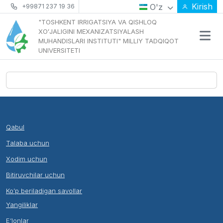
Kirish
O'z
+99871 237 19 36
"TOSHKENT IRRIGATSIYA VA QISHLOQ
XOʻJALIGINI MEXANIZATSIYALASH
MUHANDISLARI INSTITUTI" MILLIY TADQIQOT
UNIVERSITETI
Qabul
Talaba uchun
Xodim uchun
Bitiruvchilar uchun
Ko’p beriladigan savollar
Yangiliklar
E’lonlar