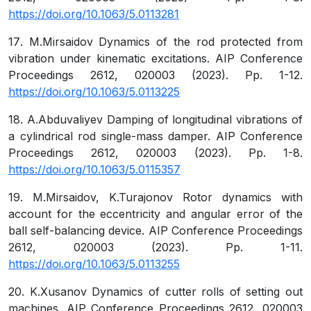
https://doi.org/10.1063/5.0113281
17
.
M.Mirsaidov
Dynamics of the rod protected from
vibration under kinematic excitations. AIP Conference
Proceedings 2612, 020003 (2023). Рр. 1-12.
https://doi.org/10.1063/5.0113225
18
.
A.Abduvaliyev
Damping of longitudinal vibrations of
a cylindrical rod single-mass damper. AIP Conference
Proceedings 2612, 020003 (2023). Рр. 1-8.
https://doi.org/10.1063/5.0115357
19
.
M.Mirsaidov, K.Turajonov
Rotor dynamics with
account for the eccentricity and angular error of the
ball self-balancing device. AIP Conference Proceedings
2612, 020003 (2023). Рр. 1-11.
https://doi.org/10.1063/5.0113255
20
.
K.Xusanov
Dynamics of cutter rolls of setting out
machines. AIP Conference Proceedings 2612, 020003