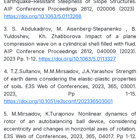
Earthquake–Resistant Steepness of Slope Structures
.
AIP Conference Proceedings 2612, 020006 (2023)
https://doi.org/10.1063/5.0113268
3.
S. Abdukadirov, M. Aisenberg-Stepanenko , B.
Yuldoshev, Kh. Zhabborova
Impact of a plane
compression wave on a cylindrical shell filled with fluid.
AIP Conference Proceedings 2612, 040009 (2023).
2023
Рр
. 1-12.
https://doi.org/10.1063/5.0113327
4.
T.Z.Sultanov, M.M.Mirsaidov
, J.А.Yarashov
Strength
of earth dams considering the elastic-plastic properties
of soils. E3S Web of Conferences, 2023, 365, 03001.
2023, Рр 1-15.
https://doi.org/10.1051/e3sconf/202336503001
5.
M.Mirsaidov, K.Turajonov
Nonlinear dynamics of
rotor of an autobalancing ball device, considering
eccentricity and changes in horizontal axes of rotation.
E3S Web of Conferences, 2023, 365, 04017. Рр 1-12.