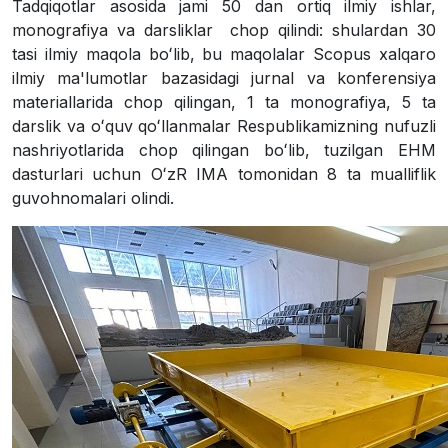
Tadqiqotlar asosida jami 50 dan ortiq ilmiy ishlar,
monografiya va darsliklar chop qilindi: shulardan 30
tasi ilmiy maqola boʻlib, bu maqolalar Scopus xalqaro
ilmiy ma'lumotlar bazasidagi jurnal va konferensiya
materiallarida chop qilingan, 1 ta monografiya, 5 ta
darslik va oʻquv qoʻllanmalar Respublikamizning nufuzli
nashriyotlarida chop qilingan boʻlib, tuzilgan EHM
dasturlari uchun OʻzR IMA tomonidan 8 ta mualliflik
guvohnomalari olindi.