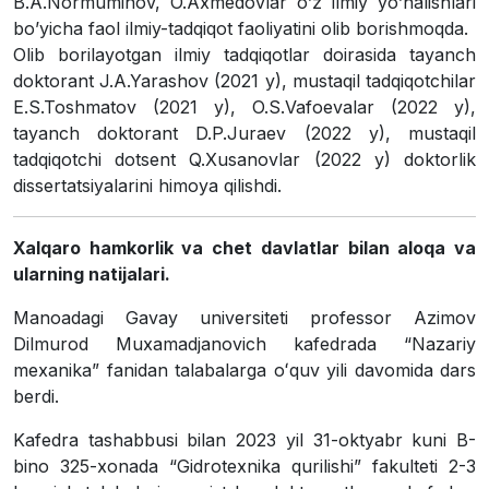
B.A.Normuminov, O.Аxmedovlar oʼz ilmiy yoʼnalishlari
boʼyicha faol ilmiy-tadqiqot faoliyatini olib borishmoqda.
Olib borilayotgan ilmiy tadqiqotlar doirasida tayanch
doktorant J.A.Yarashov (2021 y), mustaqil tadqiqotchilar
E.S.Toshmatov (2021 y), O.S.Vafoevalar (2022 y),
tayanch doktorant D.P.Juraev (2022 y), mustaqil
tadqiqotchi dotsent Q.Xusanovlar (2022 y) doktorlik
dissertatsiyalarini himoya qilishdi.
Xalqaro hamkorlik va chet davlatlar bilan aloqa va
ularning natijalari.
Manoadagi Gavay universiteti professor Azimov
Dilmurod Muxamadjanovich kafedrada “Nazariy
mexanika” fanidan talabalarga oʻquv yili davomida dars
berdi.
Kafedra tashabbusi bilan 2023 yil 31-oktyabr kuni B-
bino 325-xonada “Gidrotexnika qurilishi” fakulteti 2-3