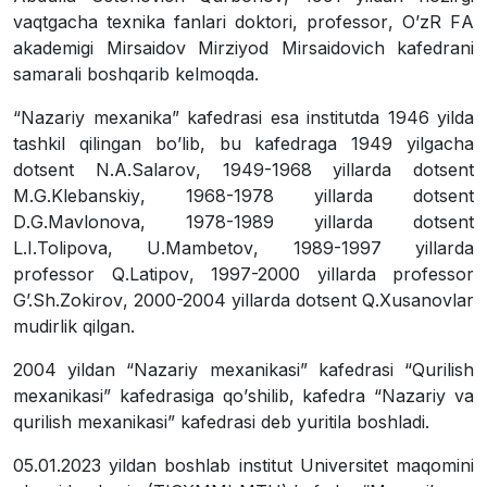
vaqtgacha
texnika
fanlari
doktori
,
professor
,
O
ʼ
zR
F
А
akademigi
Mirsaidov
Mirziyod
Mirsaidovich
kafedrani
samarali
boshqarib
kelmoqda
.
“
Nazariy
mexanika
”
kafedrasi
esa
institutda
1946
yilda
tashkil
qilingan
bo
ʼ
lib
,
bu
kafedraga
1949
yilgacha
dotsent
N
.А.
Salarov
, 1949-1968
yillarda
dotsent
M
.
G
.
Klebanskiy
, 1968-1978
yillarda
dotsent
D
.
G
.
Mavlonova
, 1978-1989
yillarda
dotsent
L
.
I
.
Tolipova
,
U
.
Mambetov
, 1989-1997
yillarda
professor
Q
.
Latipov
, 1997-2000
yillarda
professor
G
ʼ.
Sh
.
Zokirov
, 2000-2004
yillarda
dotsent
Q
.
Xusanovlar
mudirlik
qilgan
.
2004
yildan
“
Nazariy
mexanikasi
”
kafedrasi
“
Qurilish
mexanikasi
”
kafedrasiga
qo
ʼ
shilib
,
kafedra
“
Nazariy
va
qurilish
mexanikasi
”
kafedrasi
deb
yuritila
boshladi
.
05.01.2023 yildan boshlab institut Universitet maqomini