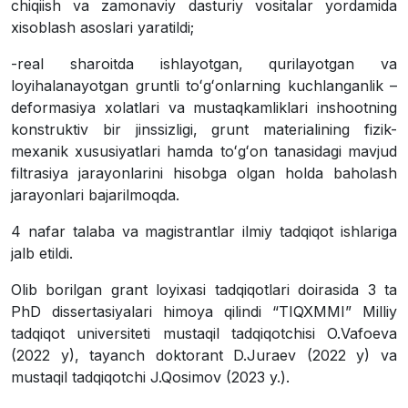
chiqiish va zamonaviy dasturiy vositalar yordamida
xisoblash asoslari yaratildi;
-real sharoitda ishlayotgan, qurilayotgan va
loyihalanayotgan gruntli toʻgʻonlarning kuchlanganlik –
deformasiya xolatlari va mustaqkamliklari inshootning
konstruktiv bir jinssizligi, grunt materialining fizik-
mexanik xususiyatlari hamda toʻgʻon tanasidagi mavjud
filtrasiya jarayonlarini hisobga olgan holda baholash
jarayonlari bajarilmoqda.
4 nafar talaba va magistrantlar ilmiy tadqiqot ishlariga
jalb etildi.
Olib borilgan grant loyixasi tadqiqotlari doirasida 3 ta
PhD dissertasiyalari himoya qilindi “TIQXMMI” Milliy
tadqiqot universiteti mustaqil tadqiqotchisi O.Vafoeva
(2022 y), tayanch doktorant D.Juraev (2022 y) va
mustaqil tadqiqotchi J.Qosimov (2023 y.).