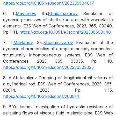
https://doi.org/10.1051/e3sconf/202336504017
6
.
T.
Mavlanov
,
Sh.
Khudainazarov
Simulation of
dynamic processes of shell structures with viscoelastic
elements. E3S Web of Conferences, 2023, 365, 03040.
Рр 1-11.
https://doi.org/10.1051/e3sconf/202336503040
7
.
T.
Mavlanov
,
Sh.
Khudainazarov
Evaluation of the
dynamic characteristics of complex multiply connected,
structurally inhomogeneous systems. E3S Web of
Conferences, 2023, 365, 03035.
Рр 1-10.
https://doi.org/10.1051/e3sconf/202336503035
8
.
A.Abduvaliyev
Damping of longitudinal vibrations of
a cylindrical rod. E3S Web of Conferences, 2023, 365,
02014. 2023, Рр 1-15.
https://doi.org/10.1051/e3sconf/203014
9
.
B.Yuldoshev
Investigation of hydraulic resistance of
pulsating flows of viscous fluid in elastic pipe. E3S Web