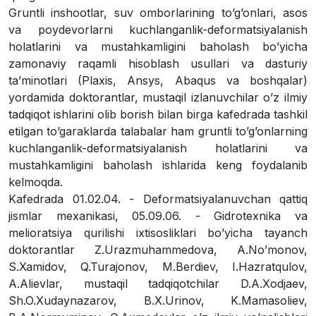
Gruntli inshootlar, suv omborlarining toʼgʼonlari, asos
va poydevorlarni kuchlanganlik-deformatsiyalanish
holatlarini va mustahkamligini baholash boʼyicha
zamonaviy raqamli hisoblash usullari va dasturiy
taʼminotlari (Plaxis, Ansys, Abaqus va boshqalar)
yordamida doktorantlar, mustaqil izlanuvchilar oʼz ilmiy
tadqiqot ishlarini olib borish bilan birga kafedrada tashkil
etilgan toʼgaraklarda talabalar ham gruntli toʼgʼonlarning
kuchlanganlik-deformatsiyalanish holatlarini va
mustahkamligini baholash ishlarida keng foydalanib
kelmoqda.
Kafedrada 01.02.04. - Deformatsiyalanuvchan qattiq
jismlar mexanikasi, 05.09.06. - Gidrotexnika va
melioratsiya qurilishi ixtisosliklari boʼyicha tayanch
doktorantlar Z.Urazmuhammedova, A.Noʼmonov,
S.Xamidov, Q.Turajonov, M.Berdiev, I.Hazratqulov,
А.Аlievlar, mustaqil tadqiqotchilar D.A.Xodjaev,
Sh.O.Xudaynazarov, B.X.Urinov, K.Mamasoliev,