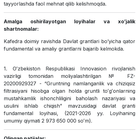
tayyorlashda faol mehnat qilib kelishmoqda.
Amalga oshirilayotgan loyihalar va xo’jalik
shartnomalar:
Kafedra doimiy ravishda Davlat grantlari boʼyicha qator
fundamental va amaliy grantlarni bajarib kelmokda.
1. Oʻzbekiston Respublikasi Innovasion rivojlanish
vazirligi tomonidan moliyalashtirilgan № FZ-
20200929327 - “Gruntning namlanganlik va chiziqsiz
filtrasiyani hisobga olgan holda gruntli toʻgʻonlarning
mustahkamlik ishonchliligini baholash nazariyasi va
usulini ishlab chiqish” mavzusidagi davlat granti
fundamental loyihasi, (2021-2026 yy. Loyihaning
umumiy qiymati 2 973 650 000 soʻm).
Olingan natijalar: