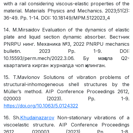
with a rail considering viscous-elastic properties of the
material. Materials Physics and Mechanics. 2023;51(2):
36-49. Рр. 1-14. DOI: 10.18149/MPM.5122023_4
14
.
M.Mirsaidov
Evaluation of the dynamics of elastic
plate and liquid section dynamic absorber. Вестник
PNRPU
нинг
. Механика №3, 2022 PNRPU mechanics
bulletin. 2023 Рр. 1-9.
DOI:
10.15593/perm.mech/2022.3.06.
Бу мақола Q2-
кварталига кирган журналда чоп қилинган
.
15.
T.Mavlonov
Solutions of vibration problems of
structural-inhomogeneous shell structures by the
Müller’s method. AIP Conference Proceedings 2612,
020003 (2023). Рр. 1-9.
https://doi.org/10.1063/5.0124322
16
.
Sh.
Khudainazarov
Non-stationary vibrations of a
viscoelastic structure. AIP Conference Proceedings
2612, 020003 (2023) Рр. 1-8.