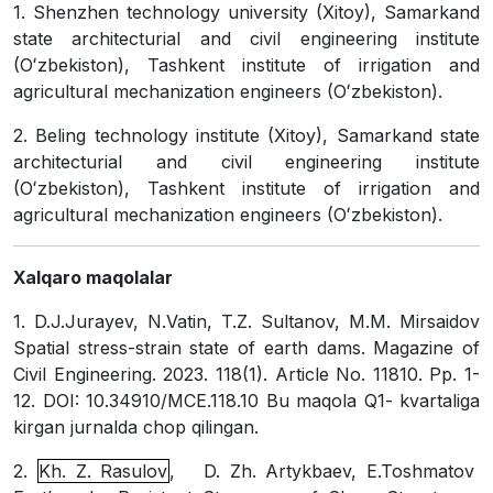
1. Shenzhen technology university (Xitoy), Samarkand
state architecturial and civil engineering institute
(Oʻzbekiston), Tashkent institute of irrigation and
agricultural mechanization engineers (Oʻzbekiston).
2. Beling technology institute (Xitoy), Samarkand state
architecturial and civil engineering institute
(Oʻzbekiston), Tashkent institute of irrigation and
agricultural mechanization engineers (Oʻzbekiston).
Xalqaro maqolalar
1
.
D.J.Jurayev, N.Vatin, T.Z. Sultanov, M.M. Mirsaidov
Spatial stress-strain state of earth dams
. Magazine of
Civil Engineering. 2023. 118(1). Article No. 11810. Рр. 1-
12. DOI: 10.34910/MCE.118.10 Bu maqola Q1- kvartaliga
kirgan jurnalda chop qilingan.
2
.
Kh. Z. Rasulov
, D. Zh. Artykbaev,
E.Toshmatov