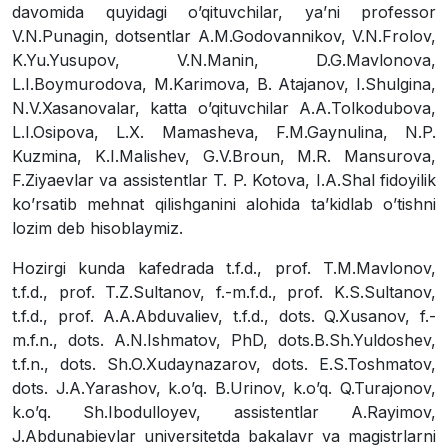
davomida quyidagi oʼqituvchilar, yaʼni professor
V.N.Punagin, dotsentlar А.M.Godovannikov, V.N.Frolov,
K.Yu.Yusupov, V.N.Manin, D.G.Mavlonova,
L.I.Boymurodova, M.Karimova, B. Аtajanov, I.Shulgina,
N.V.Xasanovalar, katta oʼqituvchilar А.А.Tolkodubova,
L.I.Osipova, L.X. Mamasheva, F.M.Gaynulina, N.P.
Kuzmina, K.I.Malishev, G.V.Broun, M.R. Mansurova,
F.Ziyaevlar va assistentlar T. P. Kotova, I.А.Shal fidoyilik
koʼrsatib mehnat qilishganini alohida taʼkidlab oʼtishni
lozim deb hisoblaymiz.
Hozirgi kunda kafedrada t.f.d., prof. T.M.Mavlonov,
t.f.d., prof. T.Z.Sultanov, f.-m.f.d., prof. K.S.Sultanov,
t.f.d., prof. А.А.Аbduvaliev, t.f.d., dots. Q.Xusanov, f.-
m.f.n., dots. А.N.Ishmatov, PhD, dots.B.Sh.Yuldoshev,
t.f.n., dots. Sh.O.Xudaynazarov, dots. E.S.Toshmatov,
dots. J.А.Yarashov, k.oʼq. B.Urinov, k.oʼq. Q.Turajonov,
k.oʼq. Sh.Ibodulloyev, assistentlar А.Rayimov,
J.Аbdunabievlar universitetda bakalavr va magistrlarni