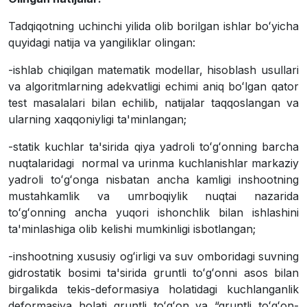
Tadqiqotning uchinchi yilida olib borilgan ishlar boʻyicha
quyidagi natija va yangiliklar olingan:
-ishlab chiqilgan matematik modellar, hisoblash usullari
va algoritmlarning adekvatligi echimi aniq boʻlgan qator
test masalalari bilan echilib, natijalar taqqoslangan va
ularning xaqqoniyligi ta'minlangan;
-statik kuchlar ta'sirida qiya yadroli toʻgʻonning barcha
nuqtalaridagi normal va urinma kuchlanishlar markaziy
yadroli toʻgʻonga nisbatan ancha kamligi inshootning
mustahkamlik va umrboqiylik nuqtai nazarida
toʻgʻonning ancha yuqori ishonchlik bilan ishlashini
ta'minlashiga olib kelishi mumkinligi isbotlangan;
-inshootning xususiy ogʻirligi va suv omboridagi suvning
gidrostatik bosimi ta'sirida gruntli toʻgʻonni asos bilan
birgalikda tekis-deformasiya holatidagi kuchlanganlik
deformasiya holati gruntli toʻgʻon va “gruntli toʻgʻon-