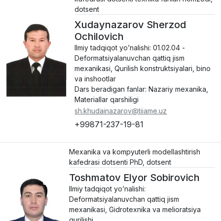
dotsent
Xudaynazarov Sherzod
Ochilovich
Ilmiy tadqiqot yo’nalishi: 01.02.04 -
Deformatsiyalanuvchan qattiq jism
mexanikasi, Qurilish konstruktsiyalari, bino
va inshootlar
Dars beradigan fanlar: Nazariy mexanika,
Materiallar qarshiligi
sh.khudainazarov@tiiame.uz
+99871-237-19-81
Mexanika va kompyuterli modellashtirish
kafedrasi dotsenti PhD, dotsent
Toshmatov Elyor Sobirovich
Ilmiy tadqiqot yo’nalishi:
Deformatsiyalanuvchan qattiq jism
mexanikasi, Gidrotexnika va melioratsiya
qurilishi