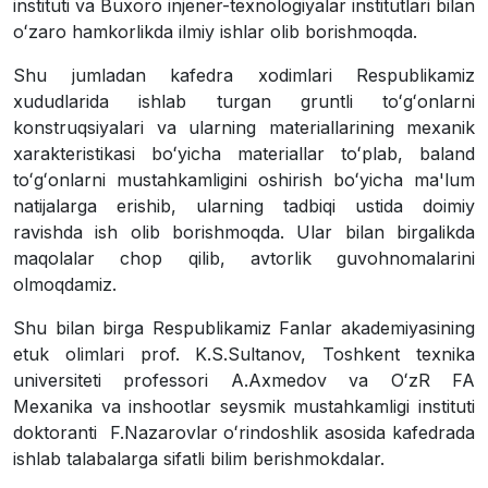
instituti va Buxoro injener-texnologiyalar institutlari bilan
oʻzaro hamkorlikda ilmiy ishlar olib borishmoqda.
Shu jumladan kafedra xodimlari Respublikamiz
xududlarida ishlab turgan gruntli toʻgʻonlarni
konstruqsiyalari va ularning materiallarining mexanik
xarakteristikasi boʻyicha materiallar toʻplab, baland
toʻgʻonlarni mustahkamligini oshirish boʻyicha ma'lum
natijalarga erishib, ularning tadbiqi ustida doimiy
ravishda ish olib borishmoqda. Ular bilan birgalikda
maqolalar chop qilib, avtorlik guvohnomalarini
olmoqdamiz.
Shu bilan birga Respublikamiz Fanlar akademiyasining
etuk olimlari prof. K.S.Sultanov, Toshkent texnika
universiteti professori A.Axmedov va OʻzR FA
Mexanika va inshootlar seysmik mustahkamligi instituti
doktoranti
F.Nazarovlar oʻrindoshlik asosida kafedrada
ishlab talabalarga sifatli bilim berishmokdalar.