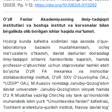
(2023). Рр. 1-12.
https://doi.org/10.1063/5.0113292
OʻzR Fanlar Akademiyasning ilmiy-tadqiqot
institutlari va boshqa institut va korxonalar bilan
birgalikda olib borilgan ishlar haqida ma'lumot.
Hozirgi kunda kafedra xodimlari reja asosida oʻquv-
laboratoriya bazasini mustahkamlash, ochiq
ma'ruzalarni oʻtkazish, davlat dasturlari doirasidagi
ilmiy-tadqiqot ishlarini hamkorlikda bajarish, hamda
professor-oʻqituvchilar uchun stajirovkalar tashkil etish
boʻyicha OʻzR FA mexanika va inshootlar
zilzilabardoshligi instituti, OʻzR SXV Oʻzsuvloyiha OAJ,
“UZGIP” OAJ, M.Auezov nomidagi Janubiy-Qozogʻiston
davlat universiteti- Janubiy-Qozogʻiston viloyati hamda
Oʻz R Mudofaa vazirligi Chirchiq oliy tank qoʻmondonlik
muhandislik bilim yurti “Umumtexnika fanlari” kafedrasi,
Toshkent arxitektura-qurilish instituti, Navoiy davlat togʻ