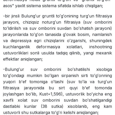
asos” yaxlit sistema sistema sifatida ishlab chiqilgan;
-bir jinsli Bulungʻur gruntli toʻgʻonining turgʻun filtrasiya
jarayoni, chiziqsiz noturgʻun filtrasiya (suv omborini
toʻldirilish va suv omborini suvdan boʻshatish jarayoni)
jarayonlarida toʻgʻon tanasida gʻovak bosim, namlanish
va depressiya egri chiziqlarini oʻzgarishi, shuningdek
kuchlanganlik deformasiya xolatlari, inshootning
ustuvorliklari sonli usulda tadqiq qilinib, yangi mexanik
effektlar aniqlangan;
-Bulungʻur suv omborini boʻshatilishi xisobiga
toʻgʻondagi mumkin boʻlgan sirpanish sirti toʻgʻonning
yuqori b'ef tomoniga oʻtashi (suv toʻla va turgʻun
filtrasiya jarayonida bu sirt quyi b'ef tomonda
joylashgan boʻlib, Kust=1,596), ustuvorlik boʻyicha eng
xavfli xolat suv omborini suvdan boʻshatilgandigi
dastlabki kunlar (38 sutka) xisoblanib, eng kam
ustuvorli shu sutkalarga toʻgʻri kelishi aniqlangan;