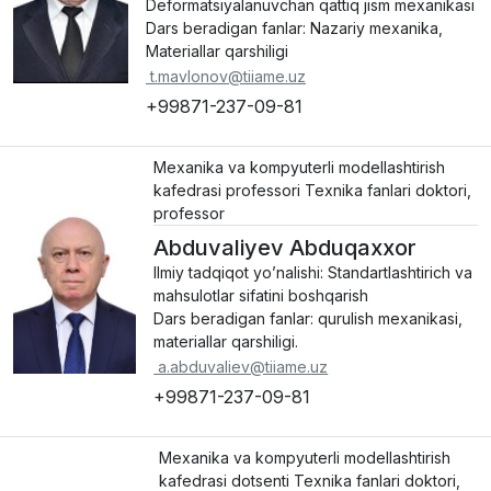
Deformatsiyalanuvchan qattiq jism mexanikasi
Dars beradigan fanlar: Nazariy mexanika,
Materiallar qarshiligi
t.mavlonov@tiiame.uz
+99871-237-09-81
Mexanika va kompyuterli modellashtirish
kafedrasi professori Texnika fanlari doktori,
professor
Abduvaliyev Abduqaxxor
Ilmiy tadqiqot yo’nalishi: Standartlashtirich va
mahsulotlar sifatini boshqarish
Dars beradigan fanlar: qurulish mexanikasi,
materiallar qarshiligi.
a.abduvaliev@tiiame.uz
+99871-237-09-81
Mexanika va kompyuterli modellashtirish
kafedrasi dotsenti Texnika fanlari doktori,