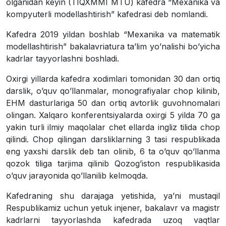
olganidan keyin (TIQXMMI MTU) kafedra “Mexanika va
kompyuterli modellashtirish” kafedrasi deb nomlandi.
Kafedra 2019 yildan boshlab “Mexanika va matematik
modellashtirish” bakalavriatura taʼlim yoʼnalishi boʼyicha
kadrlar tayyorlashni boshladi.
Oxirgi yillarda kafedra xodimlari tomonidan 30 dan ortiq
darslik, oʼquv qoʼllanmalar, monografiyalar chop kilinib,
EHM dasturlariga 50 dan ortiq avtorlik guvohnomalari
olingan. Xalqaro konferentsiyalarda oxirgi 5 yilda 70 ga
yakin turli ilmiy maqolalar chet ellarda ingliz tilida chop
qilindi. Chop qilingan darsliklarning 3 tasi respublikada
eng yaxshi darslik deb tan olinib, 6 ta oʼquv qoʼllanma
qozok tiliga tarjima qilinib Qozogʼiston respublikasida
oʼquv jarayonida qoʼllanilib kelmoqda.
Kafedraning shu darajaga yetishida, yaʼni mustaqil
Respublikamiz uchun yetuk injener, bakalavr va magistr
kadrlarni tayyorlashda kafedrada uzoq vaqtlar