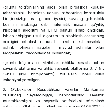
-gruntli toʻgʻonlarning asos bilan birgalikda xususiy
tebranishini baholash uchun inshootning konstruktiv
bir jinssizligi, real geometriyasini, suvning gidrostatik
bosimini inobatga olib matematik masala qoʻyilib,
hisoblash algoritmi va EHM dasturi ishab chiqilgan.
Ishlab chiqilgan usul, algoritm va hisoblash dasturining
aniqligini baholash uchun bir nechta test masalalar
echilib, olingan natijalar mavjud echimlar bilan
taqqoslanib, xaqqoniylik ta'minlangan;
-gruntli toʻgʻonlarni zilzilabardoshlikka sinash uchun
seysmik platforma yaratilib, seysmik platforma 6, 7, 8 ,
9-balli (ikki komponentli) zilzilalarni hosil qilish
imkoniyati yaratilgan.
2. Oʻzbekiston Respublikasi Vazirlar Mahkamasi
xuzuridagi Seysmologiya, inshootlarning seysmik
mustahkamligini va seysmik xavfsizlikni ta'minlash
sohasini qoʻllab – quvvatlash jamgʻarmasi 01.05.2022 -