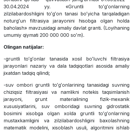
30.04.2024 yy. «Gruntli toʻgʻonlarning
zilzilabardoshligini toʻgʻon tanasi boʻyicha tarqaladigan
noturgʻun filtrasiya jarayonini hisobga olgan holda
baholash» mavzusidagi amaliy davlat granti. (Loyihaning
umumiy qiymati 200 000 000 soʻm).
Olingan natijalar:
-gruntli toʻgʻonlar tanasida xosil boʻluvchi filtrasiya
jarayonlari nazariy va dala tadqiqotlari asosida amaliy
jixatdan tadqiq qilindi;
-suv ombori gruntli toʻgʻonlarining tanasidagi suvning
chiziqsiz filtrasiyasi va namlikni notekis taqsimlanish
jarayoni, grunt materialining fizik-mexanik
xususiyatlarini, suv omboridagi suvning gidrostatik
bosimini xisobga olgan xolda gruntli toʻgʻonlarning
mustaxkamligini va zilzilabardoshligini baxolashning
matematik modelini, xisoblash usuli, algoritmini ishlab