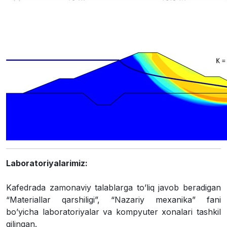
Laboratoriyalarimiz:
Kafedrada zamonaviy talablarga toʼliq javob beradigan
“Materiallar qarshiligi”, “Nazariy mexanika” fani
boʼyicha laboratoriyalar va kompyuter xonalari tashkil
qilingan.