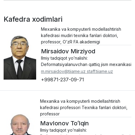
Kafedra xodimlari
Mexanika va kompyuterli modellashtirish
kafedrasi mudiri texnika fanlari doktori,
professor, O’zR FA akademigi
Mirsaidov Mirziyod
Ilmiy tadqiqot yo’nalishi:
Deformatsiyalanuvchan qattiq jism mexanikasi
m.mirsaidov@tiiame.uz staff.tiiame.uz
+99871-237-09-71
Mexanika va kompyuterli modellashtirish
kafedrasi professori Texnika fanlari doktori,
professor
Mavlonov Toʻlqin
Ilmiy tadqiqot yo’nalishi: