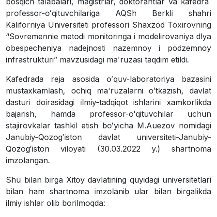
bosqich talabalari, magistrlar, doktorantlar va kafedra
professor-oʻqituvchilariga AQSh Berkli shahri
Kaliforniya Universiteti professori Shaxzod Toxirovning
“Sovremennie metodi monitoringa i modelirovaniya dlya
obespecheniya nadejnosti nazemnoy i podzemnoy
infrastrukturi” mavzusidagi ma'ruzasi taqdim etildi.
Kafedrada reja asosida oʻquv-laboratoriya bazasini
mustaxkamlash, ochiq ma'ruzalarni oʻtkazish, davlat
dasturi doirasidagi ilmiy-tadqiqot ishlarini xamkorlikda
bajarish, hamda professor-oʻqituvchilar uchun
stajirovkalar tashkil etish boʻyicha M.Auezov nomidagi
Janubiy-Qozogʻiston davlat universiteti-Janubiy-
Qozogʻiston viloyati (30.03.2022 y.) shartnoma
imzolangan.
Shu bilan birga Xitoy davlatining quyidagi universitetlari
bilan ham shartnoma imzolanib ular bilan birgalikda
ilmiy ishlar olib bor
ilmoqda
: