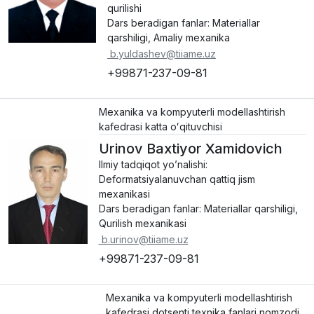
qurilishi
Dars beradigan fanlar: Materiallar
qarshiligi, Amaliy mexanika
b.yuldashev@tiiame.uz
+99871-237-09-81
Mexanika va kompyuterli modellashtirish
kafedrasi katta oʻqituvchisi
Urinov Baxtiyor Xamidovich
Ilmiy tadqiqot yo’nalishi:
Deformatsiyalanuvchan qattiq jism
mexanikasi
Dars beradigan fanlar: Materiallar qarshiligi,
Qurilish mexanikasi
b.urinov@tiiame.uz
+99871-237-09-81
Mexanika va kompyuterli modellashtirish
kafedrasi dotsenti texnika fanlari nomzodi,