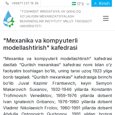
Kirish
O'z
+99871 237 19 36
"TOSHKENT IRRIGATSIYA VA QISHLOQ
XOʻJALIGINI MEXANIZATSIYALASH
MUHANDISLARI INSTITUTI" MILLIY TADQIQOT
UNIVERSITETI
"Mexanika va kompyuterli
modellashtirish" kafedrasi
“
Mexanika
va
kompyuterli
modellashtirish
”
kafedrasi
dastlab
“
Qurilish
mexanikasi
”
kafedrasi
nomi
bilan
o
ʼ
z
faoliyatini
boshlagan
bo
ʼ
lib
,
uning
tarixi
uzoq
1923
yilga
borib
taqaladi
. “
Qurilish
mexanikasi
”
kafedrasiga
birinchi
bo
ʼ
lib
Juval
Kazimir
Frantsevich
,
keyin
Semyon
Makarovich
Suxanov
, 1932-1946
yillarda
Konstantin
Trofimovich
Venediktov
, 1959-1976
yillarda
dotsent
Ivan
Ignatevich
Gribanov
, 1976-1980
yillarda
dotsent
Vladimir
Nikolaevich
Frolov
, 1980-1991
yillarda
dotsent
А
bdulla
Ostonovich
Qurbonov
, 1991
yildan
hozirgi