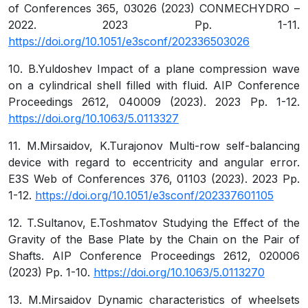
of Conferences 365, 03026 (2023) CONMECHYDRO –
2022. 2023 Рр. 1-11.
https://doi.org/10.1051/e3sconf/202336503026
10
.
B.Yuldoshev
Impact of a plane compression wave
on a cylindrical shell filled with fluid. AIP Conference
Proceedings 2612, 040009 (2023). 2023 Рр. 1-12.
https://doi.org/10.1063/5.0113327
11
.
M.Mirsaidov, K.Turajonov
Multi-row self-balancing
device with regard to eccentricity and angular error.
E3S Web of Conferences 376, 01103 (2023). 2023 Рр.
1-12.
https://doi.org/10.1051/e3sconf/202337601105
12
.
T.Sultanov, E.Toshmatov
Studying the Effect of the
Gravity of the Base Plate by the Chain on the Pair of
Shafts. AIP Conference Proceedings 2612, 020006
(2023) Рр. 1-10.
https://doi.org/10.1063/5.0113270
13
.
M.Mirsaidov
Dynamic characteristics of wheelsets