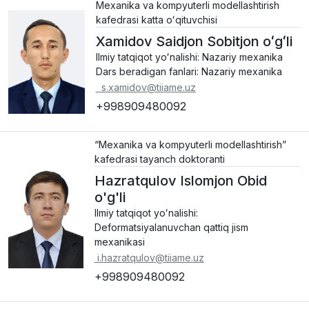
Mexanika va kompyuterli modellashtirish
kafedrasi katta oʻqituvchisi
Xamidov Saidjon Sobitjon oʻgʻli
Ilmiy tatqiqot yoʻnalishi: Nazariy mexanika
Dars beradigan fanlari: Nazariy mexanika
s.xamidov@tiiame.uz
+998909480092
“Mexanika va kompyuterli modellashtirish”
kafedrasi tayanch doktoranti
Hazratqulov Islomjon Obid
o'g'li
Ilmiy tatqiqot yoʻnalishi:
Deformatsiyalanuvchan qattiq jism
mexanikasi
i.hazratqulov@tiiame.uz
+998909480092