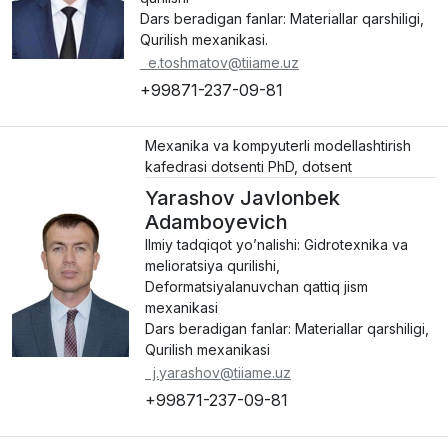
Dars beradigan fanlar: Materiallar qarshiligi,
Qurilish mexanikasi.
e.toshmatov@tiiame.uz
+99871-237-09-81
Mexanika va kompyuterli modellashtirish
kafedrasi dotsenti PhD, dotsent
Yarashov Javlonbek
Adamboyevich
Ilmiy tadqiqot yo’nalishi: Gidrotexnika va
melioratsiya qurilishi,
Deformatsiyalanuvchan qattiq jism
mexanikasi
Dars beradigan fanlar: Materiallar qarshiligi,
Qurilish mexanikasi
j.yarashov@tiiame.uz
+99871-237-09-81