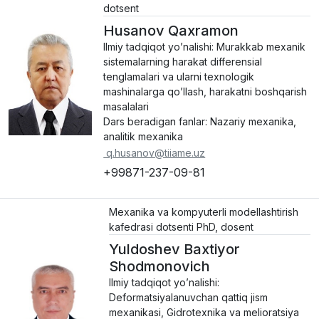
dotsent
Husanov Qaxramon
Ilmiy tadqiqot yo’nalishi: Murakkab mexanik
sistemalarning harakat differensial
tenglamalari va ularni texnologik
mashinalarga qo’llash, harakatni boshqarish
masalalari
Dars beradigan fanlar: Nazariy mexanika,
analitik mexanika
q.husanov@tiiame.uz
+99871-237-09-81
Mexanika va kompyuterli modellashtirish
kafedrasi dotsenti PhD, dosent
Yuldoshev Baxtiyor
Shodmonovich
Ilmiy tadqiqot yo’nalishi:
Deformatsiyalanuvchan qattiq jism
mexanikasi, Gidrotexnika va melioratsiya